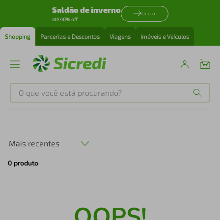
Saldão de inverno
Quero
até 40% off
Shopping
Parcerias e Descontos
Viagens
Imóveis e Veículos
O que você está procurando?
Produtos mais buscados
tenis
1
º
Mais recentes
0
produto
cafeteira
2
º
perfume
3
º
OOPS!