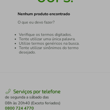
air fryer
4
º
Nenhum produto encontrado
iphone
5
º
O que eu devo fazer?
Verifique os termos digitados.
Tente utilizar uma única palavra.
Utilize termos genéricos na busca.
Tente utilizar sinônimos do termo
desejado.
Serviços por telefone
de segunda a sábado das
08h às 20h40 (Exceto feriados)
0800 724 4770