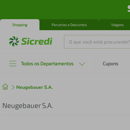
Shopping
Parcerias e Descontos
Viagens
O que você está procurando?
Produtos mais buscados
Todos os Departamentos
Cupons
tenis
1
º
Neugebauer S.A.
cafeteira
2
º
perfume
3
º
Neugebauer S.A.
air fryer
4
º