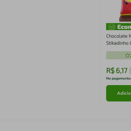
Chocolate 
Stikadinho
R$
6
,
17
No pagamento
Adicio