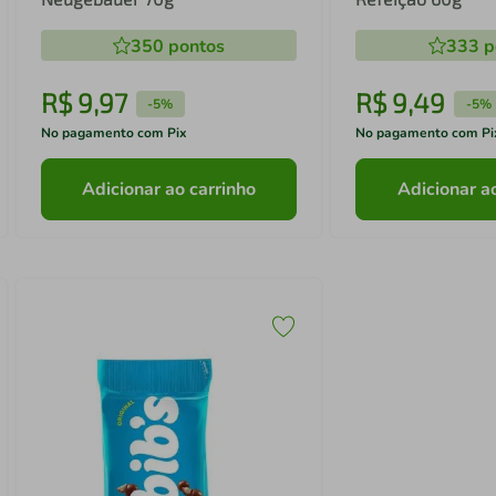
350
pontos
333
p
R$
9
,
97
R$
9
,
49
-
5%
-
5%
No pagamento com Pix
No pagamento com Pi
Adicionar ao carrinho
Adicionar a