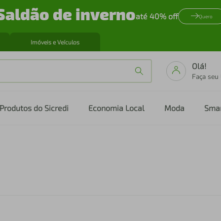
Saldão de inverno
até 40% off
Quero
Imóveis e Veículos
Olá!
Faça seu
Produtos do Sicredi
Economia Local
Moda
Sma