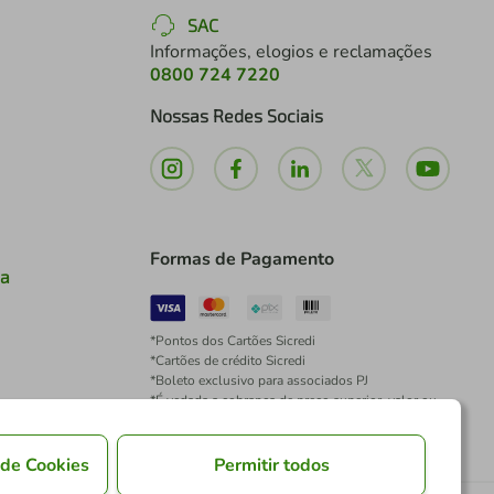
SAC
Informações, elogios e reclamações
0800 724 7220
Nossas Redes Sociais
Formas de Pagamento
ia
*Pontos dos Cartões Sicredi
*Cartões de crédito Sicredi
*Boleto exclusivo para associados PJ
*É vedada a cobrança de preço superior, valor ou
encargo adicional para pagamentos por meio de
Pix à vista.
 de Cookies
Permitir todos