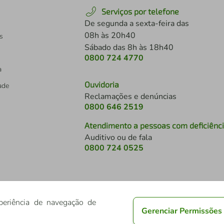
Serviços por telefone
De segunda a sexta-feira das
08h às 20h40
s
Sábado das 8h às 18h40
0800 724 4770
a
Ouvidoria
dade
Reclamações e denúncias
0800 646 2519
Atendimento a pessoas com deficiênc
Auditivo ou de fala
s
0800 724 0525
periência de navegação de
Gerenciar Permissões