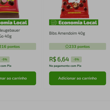
Neugebauer
Bibs Amendoim 40g
 Go 40g
216
pontos
233
pontos
R$
6
,
64
-
5%
-
5%
 com Pix
No pagamento com Pix
nar ao carrinho
Adicionar ao carrinho