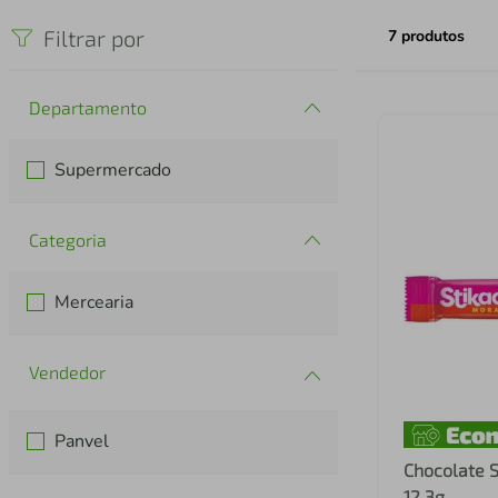
iphone
5
º
Filtrar por
7
produtos
Departamento
Supermercado
Categoria
Mercearia
Panvel
Chocolate 
12,3g