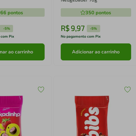
66
pontos
350
pontos
R$
9
,
97
-
5%
-
5%
 com Pix
No pagamento com Pix
nar ao carrinho
Adicionar ao carrinho