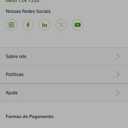
0800 724 7220
Nossas Redes Sociais
Sobre nós
+
Políticas
+
Ajuda
+
Formas de Pagamento