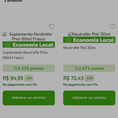
air fryer
4
º
2
produtos
iphone
5
º
Neutrofer Poli 30ml
Suplemento Neutrofer Prev
60ml Frasco
3.333
pontos
2.471
pontos
R$
94
,
99
R$
70
,
43
-
5%
-
12%
No pagamento com Pix
No pagamento com Pix
Adicionar ao carrinho
Adicionar ao carrinho