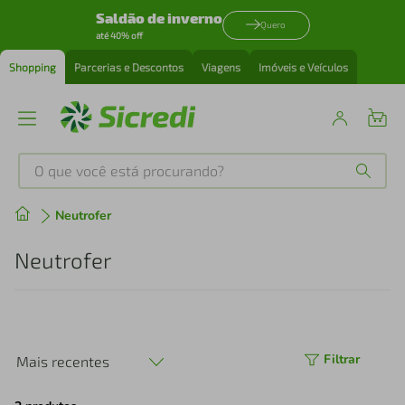
Saldão de inverno
Quero
até 40% off
Shopping
Parcerias e Descontos
Viagens
Imóveis e Veículos
O que você está procurando?
Produtos mais buscados
Neutrofer
tenis
1
º
Neutrofer
cafeteira
2
º
perfume
3
º
Filtrar
Mais recentes