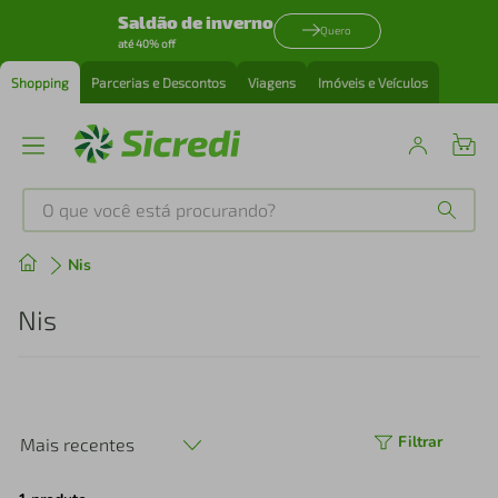
Saldão de inverno
Quero
até 40% off
Shopping
Parcerias e Descontos
Viagens
Imóveis e Veículos
O que você está procurando?
Produtos mais buscados
Nis
tenis
1
º
Nis
cafeteira
2
º
perfume
3
º
Filtrar
Mais recentes