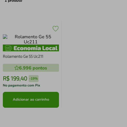
air fryer
4
º
1
produto
iphone
5
º
Rolamento Ge 55 Uc211
6.996
pontos
R$
199
,
40
-
19%
No pagamento com Pix
Adicionar ao carrinho