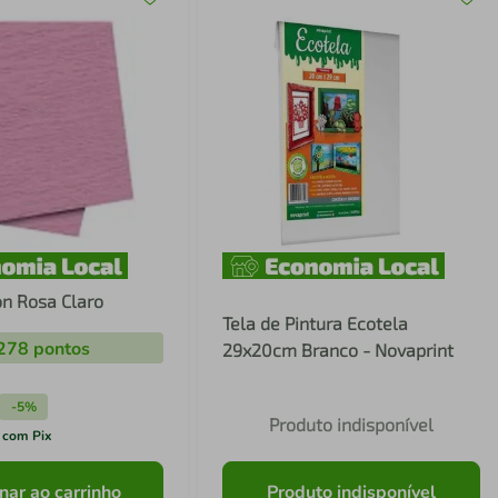
on Rosa Claro
Tela de Pintura Ecotela
278
pontos
29x20cm Branco - Novaprint
-
5%
Produto indisponível
 com Pix
nar ao carrinho
Produto indisponível