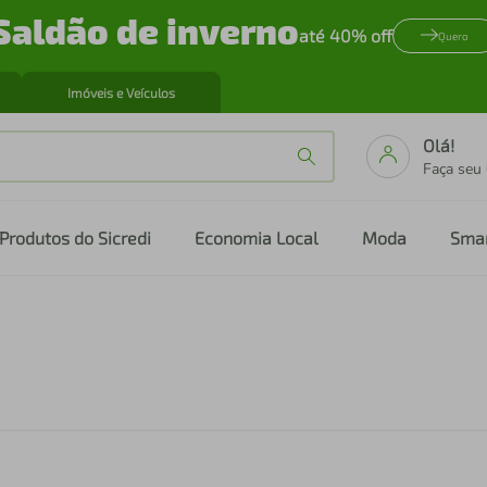
Saldão de inverno
até 40% off
Quero
Imóveis e Veículos
Olá!
Faça seu
Produtos do Sicredi
Economia Local
Moda
Sma