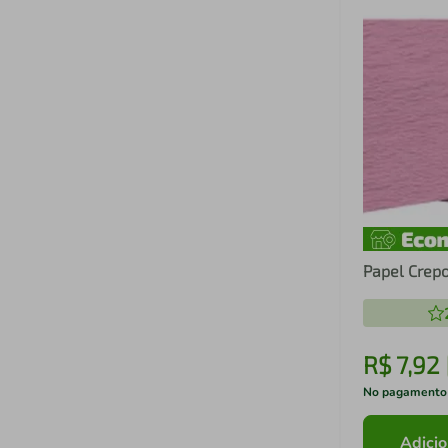
Papel Crep
R$
7
,
92
No pagamento
Adicio