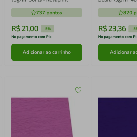
Novaprint
737
pontos
820
p
R$
21
,
00
R$
23
,
36
-
5%
-
5
No pagamento com Pix
No pagamento com Pi
Adicionar ao carrinho
Adicionar a