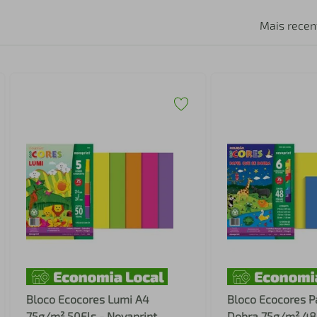
Mais recen
Bloco Ecocores Lumi A4
Bloco Ecocores P
75g/m² 50Fls - Novaprint
Dobra 75g/m² 48