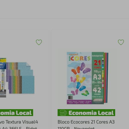
ivo Textura Visual4
Bloco Ecocores 21 Cores A3
 A4 36FLS - Ridet
110GR - Novaprint