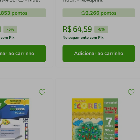
.853
pontos
2.266
pontos
1
R$
64
,
59
-
5%
-
5%
 com Pix
No pagamento com Pix
nar ao carrinho
Adicionar ao carrinho