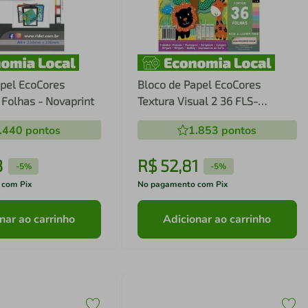
apel EcoCores
Bloco de Papel EcoCores
Folhas - Novaprint
Textura Visual 2 36 FLS-
Novaprint
.440
pontos
1.853
pontos
3
R$
52
,
81
-
5%
-
5%
 com Pix
No pagamento com Pix
nar ao carrinho
Adicionar ao carrinho