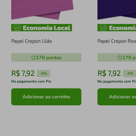
Papel Crepon Lilás
Papel Crepon Ro
278
pontos
278
p
R$
7
,
92
R$
7
,
92
-
5%
-
5%
No pagamento com Pix
No pagamento com Pi
Adicionar ao carrinho
Adicionar a