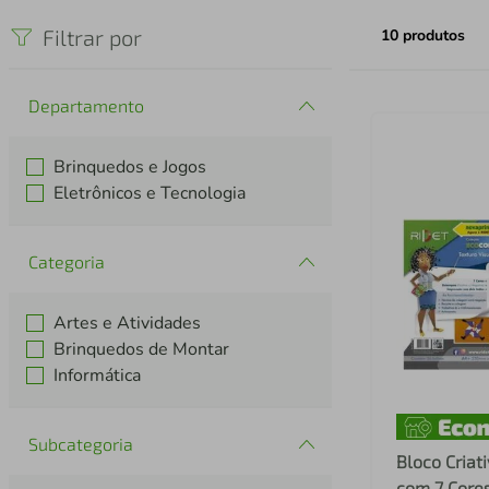
iphone
5
º
Filtrar por
10
produtos
Departamento
Brinquedos e Jogos
Eletrônicos e Tecnologia
Categoria
Artes e Atividades
Brinquedos de Montar
Informática
Subcategoria
Bloco Criat
com 7 Cores