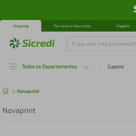
Shopping
Parcerias e Descontos
Viagens
O que você está procurando?
Produtos mais buscados
Todos os Departamentos
Cupons
tenis
1
º
Novaprint
cafeteira
2
º
perfume
3
º
Novaprint
air fryer
4
º