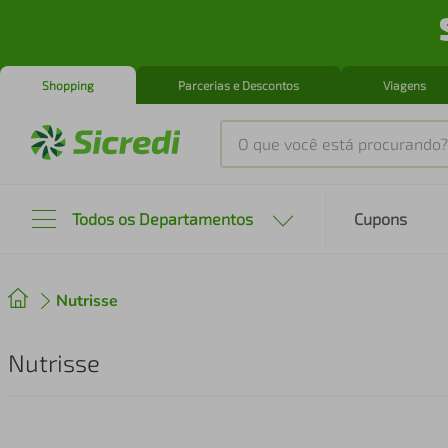
Shopping
Parcerias e Descontos
Viagens
O que você está procurando?
Produtos mais buscados
Todos os Departamentos
Cupons
tenis
1
º
Nutrisse
cafeteira
2
º
perfume
3
º
Nutrisse
air fryer
4
º