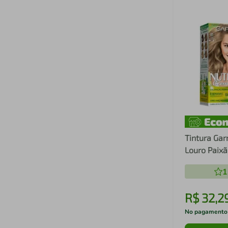
Tintura Gar
Louro Paixã
1
R$
32
,
2
No pagamento