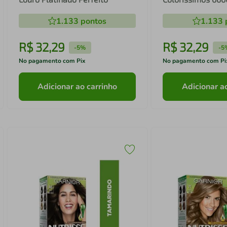
1.133
pontos
1.133
R$
32
,
29
R$
32
,
29
-
5%
-
5
No pagamento com Pix
No pagamento com Pi
Adicionar ao carrinho
Adicionar a