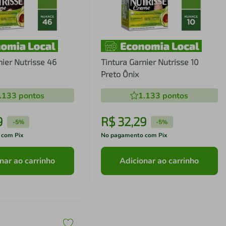
nier Nutrisse 46
Tintura Garnier Nutrisse 10
Preto Ônix
.133
pontos
1.133
pontos
9
R$
32
,
29
-
5%
-
5%
 com Pix
No pagamento com Pix
nar ao carrinho
Adicionar ao carrinho