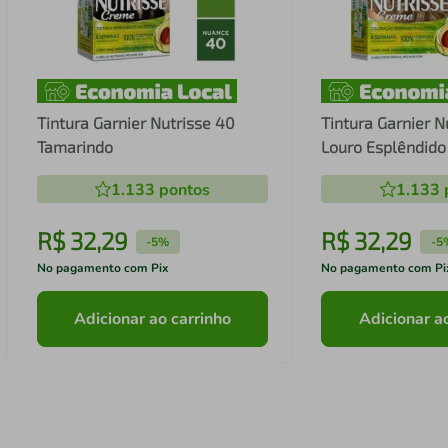
Tintura Garnier Nutrisse 40
Tintura Garnier N
Tamarindo
Louro Esplêndido
1.133
pontos
1.133
R$
32
,
29
R$
32
,
29
-
5%
-
5
No pagamento com Pix
No pagamento com Pi
Adicionar ao carrinho
Adicionar a