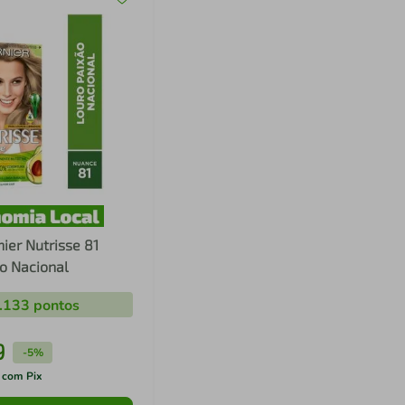
nier Nutrisse 81
o Nacional
.133
pontos
9
-
5%
 com Pix