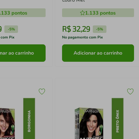
.133
pontos
1.133
pontos
9
R$
32
,
29
-
5%
-
5%
 com Pix
No pagamento com Pix
nar ao carrinho
Adicionar ao carrinho