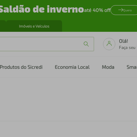
Saldão de inverno
até 40% off
Quero
Imóveis e Veículos
Olá!
Faça seu
Produtos do Sicredi
Economia Local
Moda
Sma