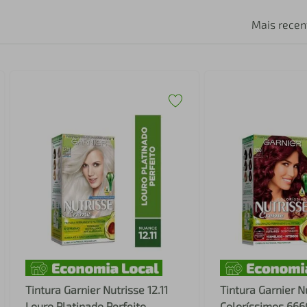
Mais recen
Tintura Garnier Nutrisse 12.11
Tintura Garnier N
Louro Platinado Perfeito
Coloríssimos 66