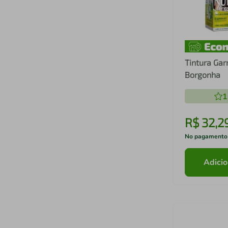
Tintura Gar
Borgonha
1
R$
32
,
2
No pagamento
Adicio