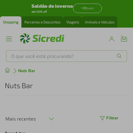
Saldão de inverno
Quero
até 40% off
Shopping
Parcerias e Descontos
Viagens
Imóveis e Veículos
O que você está procurando?
Produtos mais buscados
Nuts Bar
tenis
1
º
Nuts Bar
cafeteira
2
º
perfume
3
º
Filtrar
Mais recentes