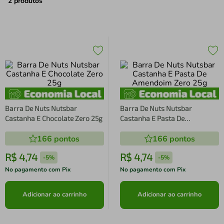
air fryer
4
º
2
produtos
iphone
5
º
Barra De Nuts Nutsbar
Barra De Nuts Nutsbar
Castanha E Chocolate Zero 25g
Castanha E Pasta De
Amendoim Zero 25g
166
pontos
166
pontos
R$
4
,
74
R$
4
,
74
-
5%
-
5%
No pagamento com Pix
No pagamento com Pix
Adicionar ao carrinho
Adicionar ao carrinho