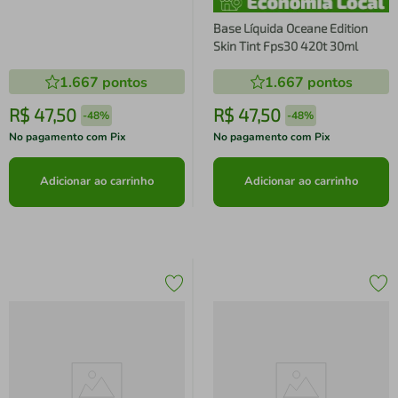
Base Líquida Oceane Edition
Skin Tint Fps30 420t 30ml
1.667
pontos
1.667
pontos
R$
47
,
50
R$
47
,
50
-
48%
-
48%
No pagamento com Pix
No pagamento com Pix
Adicionar ao carrinho
Adicionar ao carrinho