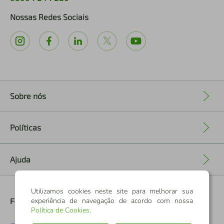
Nossas Redes Sociais
Sobre nós
+
Políticas
+
Ajuda
+
Utilizamos cookies neste site para melhorar sua
Formas de Pagamento
experiência de navegação de acordo com nossa
Política de Cookies
.