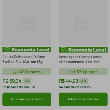
Caneta Delineadora Océane
Base Líquida Oceane Edition
Eyeliner Real Marrom 1,8g
Skin Foundation 500d 35ml
2.433
pontos
1.576
pontos
R$
69
,
34
R$
44
,
93
-
5%
-
48%
No pagamento com Pix
No pagamento com Pix
Adicionar ao carrinho
Adicionar ao carrinho