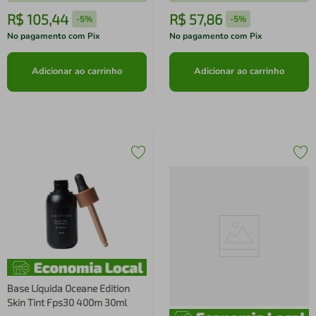
R$
105
,
44
R$
57
,
86
-
5%
-
5%
No pagamento com Pix
No pagamento com Pix
Adicionar ao carrinho
Adicionar ao carrinho
Base Líquida Oceane Edition
Skin Tint Fps30 400m 30ml