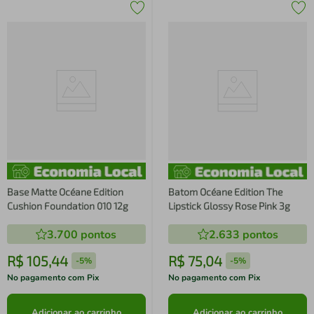
Base Matte Océane Edition
Batom Océane Edition The
Cushion Foundation 010 12g
Lipstick Glossy Rose Pink 3g
3.700
pontos
2.633
pontos
R$
105
,
44
R$
75
,
04
-
5%
-
5%
No pagamento com Pix
No pagamento com Pix
Adicionar ao carrinho
Adicionar ao carrinho