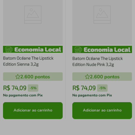
Batom Océane The Lipstick
Batom Océane The Lipstick
Edition Sienna 3,2g
Edition Nude Pink 3,2g
2.600
pontos
2.600
pontos
R$
74
,
09
R$
74
,
09
-
5%
-
5%
No pagamento com Pix
No pagamento com Pix
Adicionar ao carrinho
Adicionar ao carrinho