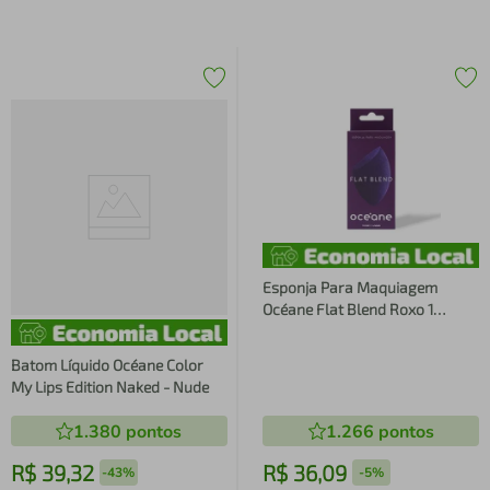
Esponja Para Maquiagem
Océane Flat Blend Roxo 1
Unidade
Batom Líquido Océane Color
My Lips Edition Naked - Nude
1.380
pontos
1.266
pontos
R$
39
,
32
R$
36
,
09
-
43%
-
5%