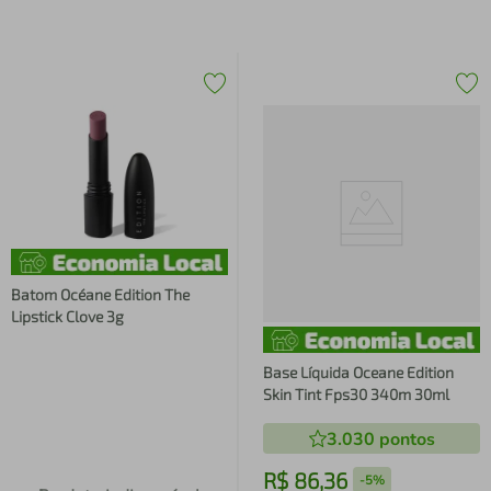
Batom Océane Edition The
Lipstick Clove 3g
Base Líquida Oceane Edition
Skin Tint Fps30 340m 30ml
3.030
pontos
R$
86
,
36
-
5%