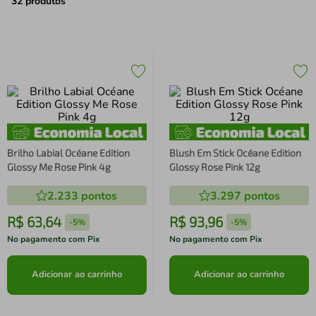
air fryer
4
º
32
produtos
iphone
5
º
Brilho Labial Océane Edition
Blush Em Stick Océane Edition
Glossy Me Rose Pink 4g
Glossy Rose Pink 12g
2.233
pontos
3.297
pontos
R$
63
,
64
R$
93
,
96
-
5%
-
5%
No pagamento com Pix
No pagamento com Pix
Adicionar ao carrinho
Adicionar ao carrinho