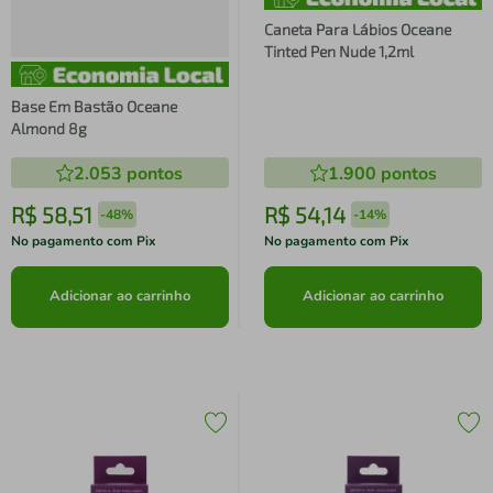
Caneta Para Lábios Oceane
Tinted Pen Nude 1,2ml
Base Em Bastão Oceane
Almond 8g
2.053
pontos
1.900
pontos
R$
58
,
51
R$
54
,
14
-
48%
-
14%
No pagamento com Pix
No pagamento com Pix
Adicionar ao carrinho
Adicionar ao carrinho