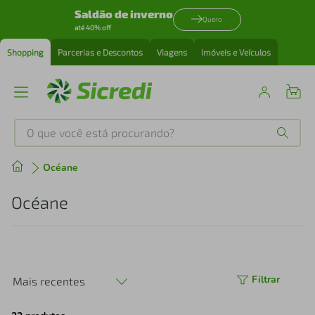
Saldão de inverno
Quero
até 40% off
Shopping
Parcerias e Descontos
Viagens
Imóveis e Veículos
O que você está procurando?
Produtos mais buscados
Océane
tenis
1
º
Océane
cafeteira
2
º
perfume
3
º
Filtrar
Mais recentes