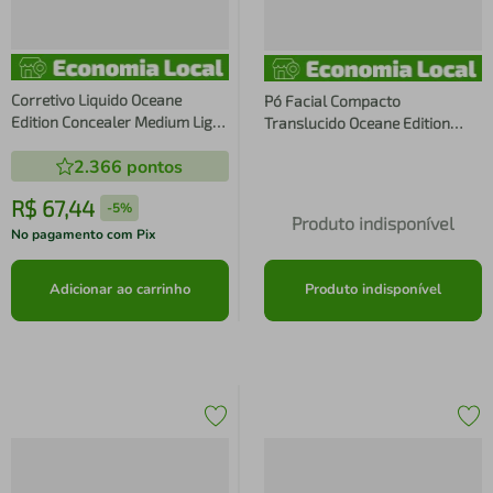
Corretivo Liquido Oceane
Pó Facial Compacto
Edition Concealer Medium Light
Translucido Oceane Edition
15g
Retouch My Glam 8g
2.366
pontos
R$
67
,
44
-
5%
Produto indisponível
No pagamento com Pix
Adicionar ao carrinho
Produto indisponível