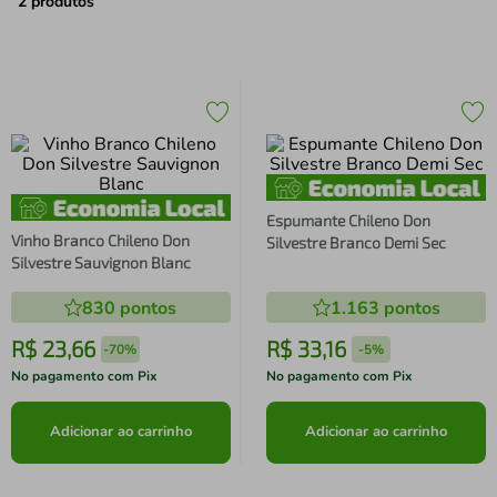
air fryer
4
º
2
produtos
iphone
5
º
Espumante Chileno Don
Vinho Branco Chileno Don
Silvestre Branco Demi Sec
Silvestre Sauvignon Blanc
830
pontos
1.163
pontos
R$
23
,
66
R$
33
,
16
-
70%
-
5%
No pagamento com Pix
No pagamento com Pix
Adicionar ao carrinho
Adicionar ao carrinho