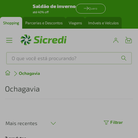
Saldão de inverno
Quero
até 40% off
Shopping
Parcerias e Descontos
Viagens
Imóveis e Veículos
O que você está procurando?
Produtos mais buscados
Ochagavia
tenis
1
º
Ochagavia
cafeteira
2
º
perfume
3
º
Filtrar
Mais recentes