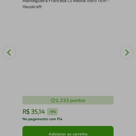
Manteigueira Francesa LS Melina Vidro 11cm -
50
Hauskraft
1.233
pontos
R$
35
,
14
R
-
5%
No pagamento com Pix
No 
Adicionar ao carrinho