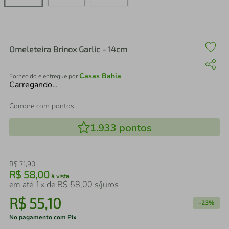
air fryer
4
º
iphone
5
º
Omeleteira Brinox Garlic - 14cm
Casas Bahia
Fornecido e entregue por
Carregando…
Compre com pontos:
1.933
pontos
R$
71
,
90
R$
58
,
00
à vista
em até
1
x de
R$
58
,
00
s/juros
R$
55
,
10
-
23%
No pagamento com Pix