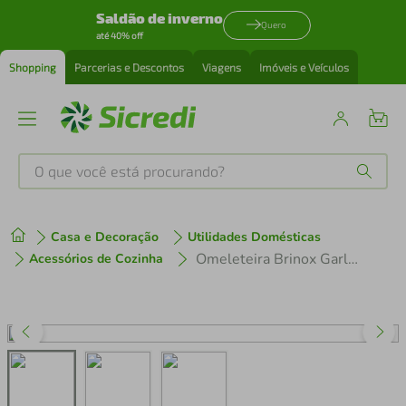
Saldão de inverno
Quero
até 40% off
Shopping
Parcerias e Descontos
Viagens
Imóveis e Veículos
O que você está procurando?
Produtos mais buscados
Casa e Decoração
Utilidades Domésticas
tenis
1
º
Omeleteira Brinox Garlic - 14cm
Acessórios de Cozinha
cafeteira
2
º
perfume
3
º