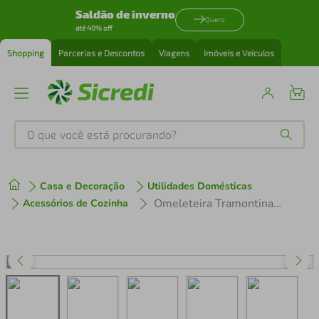
Saldão de inverno
Quero
até 40% off
Shopping
Parcerias e Descontos
Viagens
Imóveis e Veículos
O que você está procurando?
Produtos mais buscados
Casa e Decoração
Utilidades Domésticas
tenis
1
º
Omeleteira Tramontina Loreto em Alumínio 24cm Grafite
Acessórios de Cozinha
cafeteira
2
º
perfume
3
º