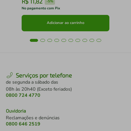
R$
11
,
82
R
-
5%
No pagamento com Pix
No 
Adicionar ao carrinho
Serviços por telefone
de segunda a sábado das
08h às 20h40 (Exceto feriados)
0800 724 4770
Ouvidoria
Reclamações e denúncias
0800 646 2519