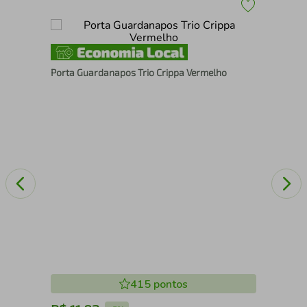
Esp
Porta Guardanapos Trio Crippa Vermelho
Cri
415
pontos