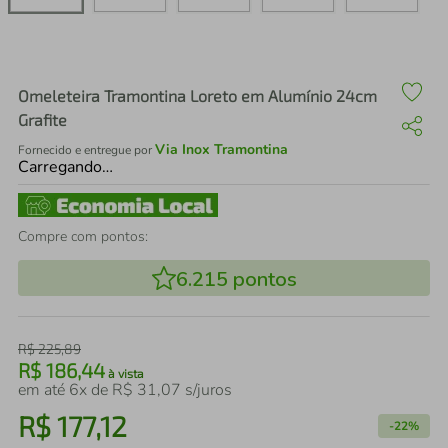
air fryer
4
º
iphone
5
º
Omeleteira Tramontina Loreto em Alumínio 24cm
Grafite
Via Inox Tramontina
Fornecido e entregue por
Carregando…
Compre com pontos:
6.215
pontos
R$
225
,
89
R$
186
,
44
à vista
em até
6
x de
R$
31
,
07
s/juros
R$
177
,
12
-
22%