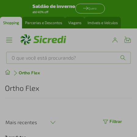
Saldão de inverno
Quero
até 40% off
Shopping
Parcerias e Descontos
Viagens
Imóveis e Veículos
O que você está procurando?
Produtos mais buscados
Ortho Flex
tenis
1
º
Ortho Flex
cafeteira
2
º
perfume
3
º
Filtrar
Mais recentes