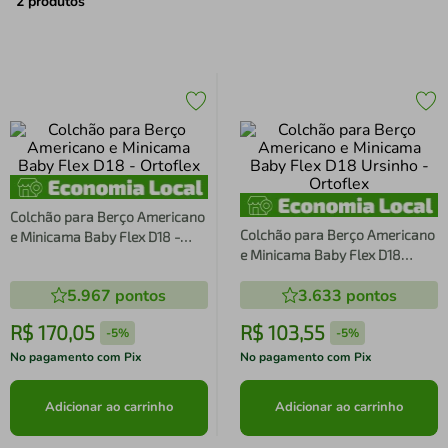
air fryer
4
º
2
produtos
iphone
5
º
Colchão para Berço Americano
Colchão para Berço Americano
e Minicama Baby Flex D18 -
e Minicama Baby Flex D18
Ortoflex
Ursinho - Ortoflex
5.967
pontos
3.633
pontos
R$
170
,
05
R$
103
,
55
-
5%
-
5%
No pagamento com Pix
No pagamento com Pix
Adicionar ao carrinho
Adicionar ao carrinho