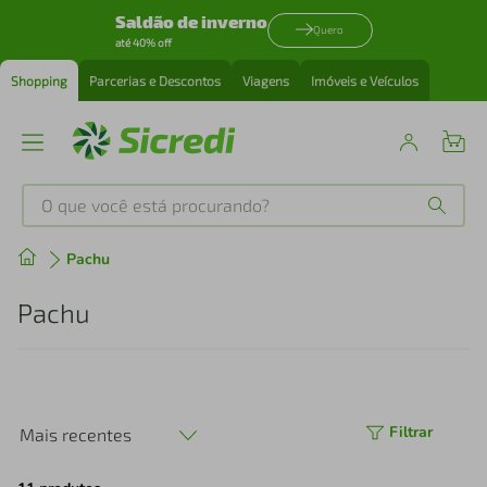
Saldão de inverno
Quero
até 40% off
Shopping
Parcerias e Descontos
Viagens
Imóveis e Veículos
O que você está procurando?
Produtos mais buscados
Pachu
tenis
1
º
Pachu
cafeteira
2
º
perfume
3
º
Filtrar
Mais recentes