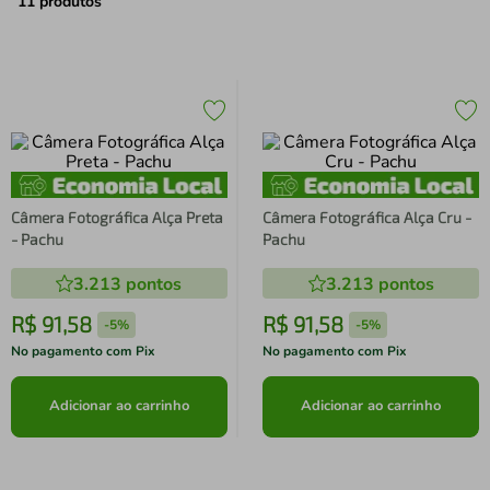
air fryer
4
º
11
produtos
iphone
5
º
Câmera Fotográfica Alça Preta
Câmera Fotográfica Alça Cru -
- Pachu
Pachu
3.213
pontos
3.213
pontos
R$
91
,
58
R$
91
,
58
-
5%
-
5%
No pagamento com Pix
No pagamento com Pix
Adicionar ao carrinho
Adicionar ao carrinho