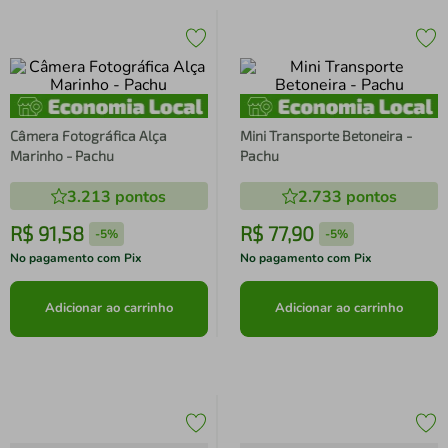
Câmera Fotográfica Alça
Mini Transporte Betoneira -
Marinho - Pachu
Pachu
3.213
pontos
2.733
pontos
R$
91
,
58
R$
77
,
90
-
5%
-
5%
No pagamento com Pix
No pagamento com Pix
Adicionar ao carrinho
Adicionar ao carrinho