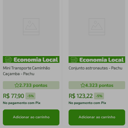
Mini Transporte Caminhão
Conjunto astronautas - Pachu
Caçamba - Pachu
2.733
pontos
4.323
pontos
R$
77
,
90
R$
123
,
22
-
5%
-
5%
No pagamento com Pix
No pagamento com Pix
Adicionar ao carrinho
Adicionar ao carrinho