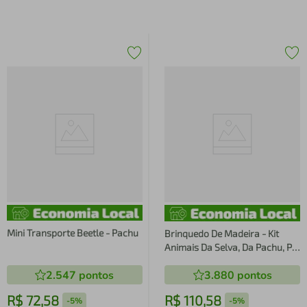
Mini Transporte Beetle - Pachu
Brinquedo De Madeira - Kit
Animais Da Selva, Da Pachu, P-
07
2.547
pontos
3.880
pontos
R$
72
,
58
R$
110
,
58
-
5%
-
5%