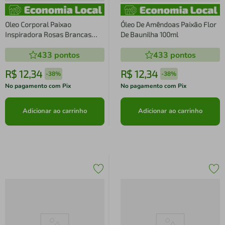
Oleo Corporal Paixao
Óleo De Amêndoas Paixão Flor
Inspiradora Rosas Brancas
De Baunilha 100ml
100ml
433
pontos
433
pontos
R$
12
,
34
R$
12
,
34
-
38%
-
38%
No pagamento com Pix
No pagamento com Pix
Adicionar ao carrinho
Adicionar ao carrinho