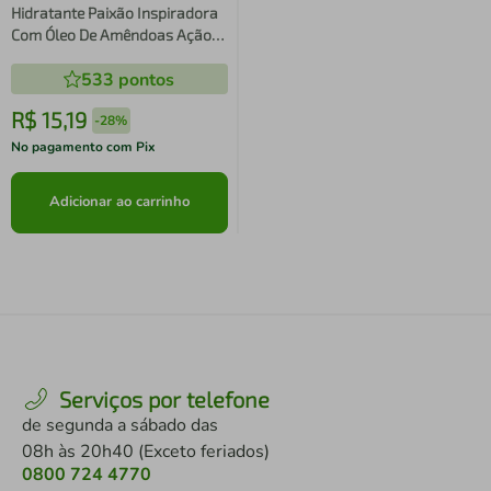
Hidratante Paixão Inspiradora
Com Óleo De Amêndoas Ação
Desodorante 400ml
533
pontos
R$
15
,
19
-
28%
No pagamento com Pix
Adicionar ao carrinho
Serviços por telefone
de segunda a sábado das
08h às 20h40 (Exceto feriados)
0800 724 4770