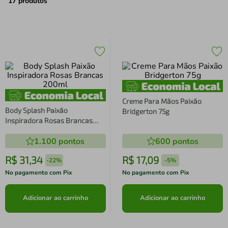
air fryer
4
º
17
produtos
iphone
5
º
Creme Para Mãos Paixão
Body Splash Paixão
Bridgerton 75g
Inspiradora Rosas Brancas
200ml
1.100
pontos
600
pontos
R$
31
,
34
R$
17
,
09
-
22%
-
5%
No pagamento com Pix
No pagamento com Pix
Adicionar ao carrinho
Adicionar ao carrinho