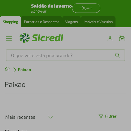
Saldão de inverno
Quero
até 40% off
Shopping
Parcerias e Descontos
Viagens
Imóveis e Veículos
O que você está procurando?
Produtos mais buscados
Paixao
tenis
1
º
Paixao
cafeteira
2
º
perfume
3
º
Filtrar
Mais recentes