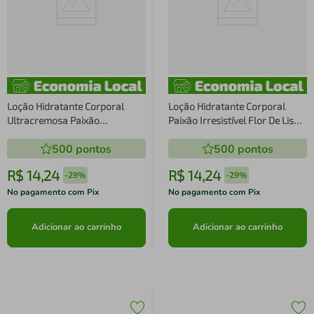
Loção Hidratante Corporal
Loção Hidratante Corporal
Ultracremosa Paixão
Paixão Irresistível Flor De Lis
Tentadora Ameixa Rubi 200ml
200ml
500
pontos
500
pontos
R$
14
,
24
R$
14
,
24
-
29%
-
29%
No pagamento com Pix
No pagamento com Pix
Adicionar ao carrinho
Adicionar ao carrinho