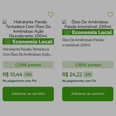
Óleo De Amêndoas Paixão
Irresistivel 200ml
Hidratante Paixão Tentadora
Com Óleo De Amêndoas Ação
Desodorante 200ml
366
pontos
850
pontos
R$
10
,
44
R$
24
,
22
-
28%
-
29%
No pagamento com Pix
No pagamento com Pix
Adicionar ao carrinho
Adicionar ao carrinho