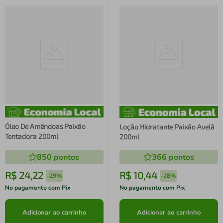
Óleo De Amêndoas Paixão
Loção Hidratante Paixão Avelã
Tentadora 200ml
200ml
850
pontos
366
pontos
R$
24
,
22
R$
10
,
44
-
29%
-
28%
No pagamento com Pix
No pagamento com Pix
Adicionar ao carrinho
Adicionar ao carrinho