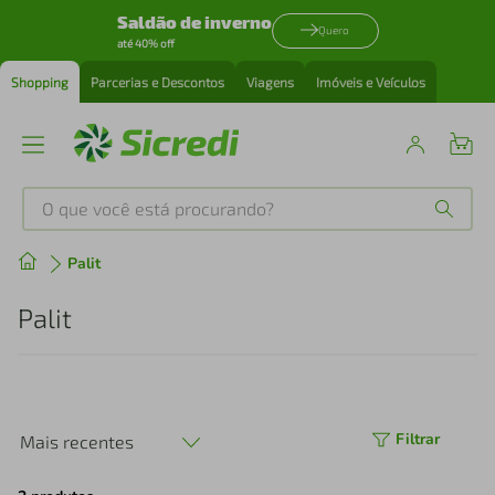
Saldão de inverno
Quero
até 40% off
Shopping
Parcerias e Descontos
Viagens
Imóveis e Veículos
O que você está procurando?
Produtos mais buscados
Palit
tenis
1
º
Palit
cafeteira
2
º
perfume
3
º
Filtrar
Mais recentes