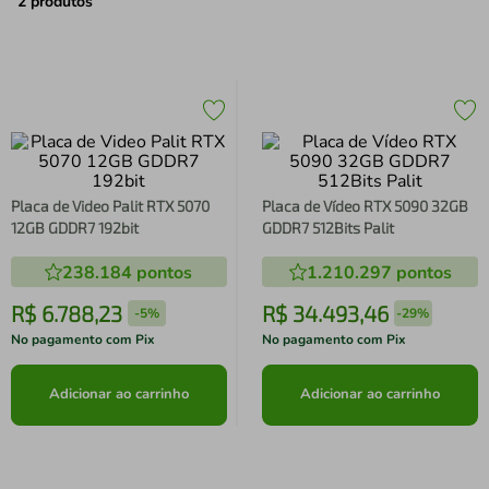
air fryer
4
º
2
produtos
iphone
5
º
Placa de Video Palit RTX 5070
Placa de Vídeo RTX 5090 32GB
12GB GDDR7 192bit
GDDR7 512Bits Palit
238.184
pontos
1.210.297
pontos
R$
6
.
788
,
23
R$
34
.
493
,
46
-
5%
-
29%
No pagamento com Pix
No pagamento com Pix
Adicionar ao carrinho
Adicionar ao carrinho