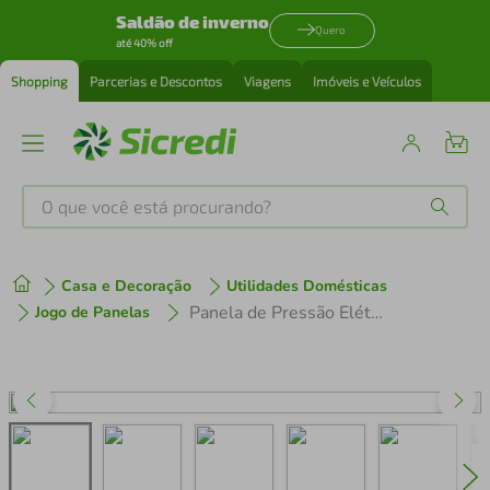
Saldão de inverno
Quero
até 40% off
Shopping
Parcerias e Descontos
Viagens
Imóveis e Veículos
O que você está procurando?
Produtos mais buscados
Casa e Decoração
Utilidades Domésticas
tenis
1
º
Panela de Pressão Elétrica 5,7L 1800W 127V Cuisinart Prata - CPC-900BR CPC-900BR
Jogo de Panelas
cafeteira
2
º
perfume
3
º