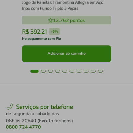
Jogo de Panelas Tramontina Allegra em Aço
Inox com Fundo Triplo 3 Peças
13.762
pontos
R$
392
,
21
R
-
5%
No pagamento com Pix
No 
Adicionar ao carrinho
Serviços por telefone
de segunda a sábado das
08h às 20h40 (Exceto feriados)
0800 724 4770