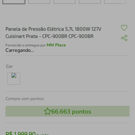
air fryer
4
º
iphone
5
º
Panela de Pressão Elétrica 5,7L 1800W 127V
Cuisinart Prata - CPC-900BR CPC-900BR
MM Place
Fornecido e entregue por
Carregando…
Cor
Compre com pontos:
66.663
pontos
R$
1
.
999
,
90
à vista