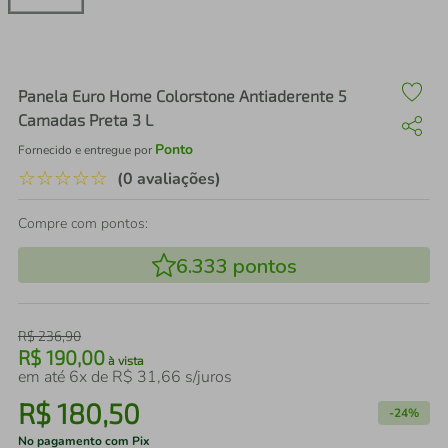
air fryer
4
º
iphone
5
º
Panela Euro Home Colorstone Antiaderente 5
Camadas Preta 3 L
Ponto
Fornecido e entregue por
☆
☆
☆
☆
☆
(0 avaliações)
Compre com pontos:
6.333
pontos
R$
236
,
90
R$
190
,
00
à vista
em até
6
x de
R$
31
,
66
s/juros
R$
180
,
50
-
24%
No pagamento com Pix