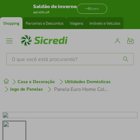
Saldão de inverno
Quero
até 40% off
Shopping
Parcerias e Descontos
Viagens
Imóveis e Veículos
O que você está procurando?
Produtos mais buscados
Casa e Decoração
Utilidades Domésticas
tenis
1
º
Panela Euro Home Colorstone Antiaderente 5 Camadas Preta 3 L
Jogo de Panelas
cafeteira
2
º
perfume
3
º