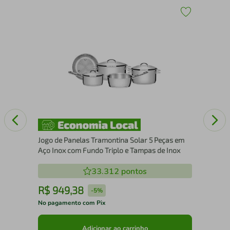
s
Jog
com
Jogo de Panelas Tramontina Solar 5 Peças em
Aço Inox com Fundo Triplo e Tampas de Inox
33.312
pontos
R$
949
,
38
R
-
5%
No pagamento com Pix
No 
Adicionar ao carrinho