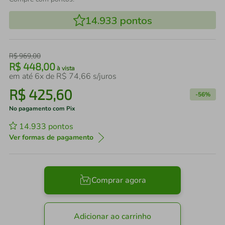
14.933
pontos
R$
969
,
00
R$
448
,
00
à vista
em até
6
x de
R$
74
,
66
s/juros
R$
425
,
60
-
56%
No pagamento com Pix
14.933
pontos
Ver formas de pagamento
Comprar agora
Adicionar ao carrinho