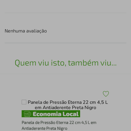
Nenhuma avaliação
Quem viu isto, também viu...
Fri
Panela de Pressão Eterna 22 cm 4,5 L em
Alu
Antiaderente Preta Nigro
Ant