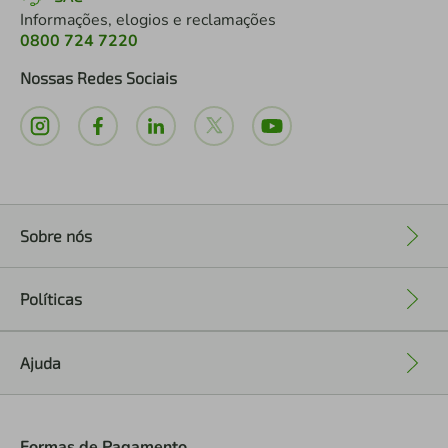
Informações, elogios e reclamações
0800 724 7220
Nossas Redes Sociais
Sobre nós
+
Políticas
+
Ajuda
+
Formas de Pagamento