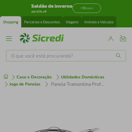
Saldão de inverno
Quero
até 40% off
Shopping
Parcerias e Descontos
Viagens
Imóveis e Veículos
O que você está procurando?
Produtos mais buscados
Casa e Decoração
Utilidades Domésticas
tenis
1
º
Panela Tramontina Professional Gourmet Inox - 24cm
Jogo de Panelas
cafeteira
2
º
perfume
3
º