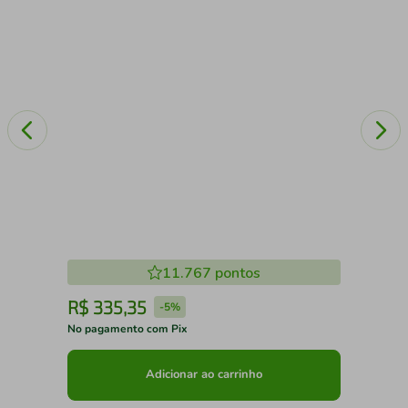
11.767
pontos
R$
335
,
35
R
-
5%
No pagamento com Pix
No 
Adicionar ao carrinho