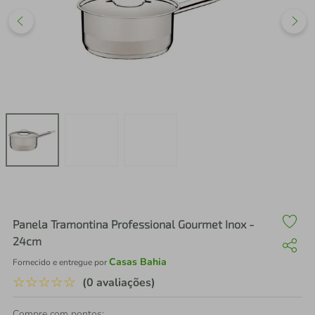
air fryer
4
º
iphone
5
º
Panela Tramontina Professional Gourmet Inox -
24cm
Casas Bahia
Fornecido e entregue por
☆
☆
☆
☆
☆
(0 avaliações)
Compre com pontos: