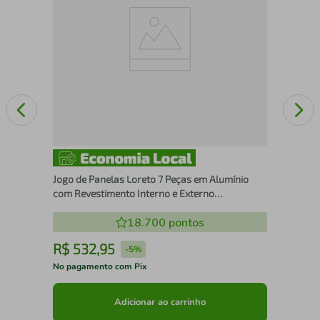
Jogo de Panelas Loreto 7 Peças em Alumínio
com Revestimento Interno e Externo
Antiaderente Vermelho Tramontina 20399/783
18.700
pontos
R$
532
,
95
R
-
5%
No pagamento com Pix
No 
Adicionar ao carrinho