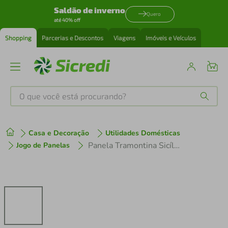
Saldão de inverno
Quero
até 40% off
Shopping
Parcerias e Descontos
Viagens
Imóveis e Veículos
O que você está procurando?
Produtos mais buscados
Casa e Decoração
Utilidades Domésticas
tenis
1
º
Panela Tramontina Sicília Antiaderente Avelã 16cm 1,3L
Jogo de Panelas
cafeteira
2
º
perfume
3
º