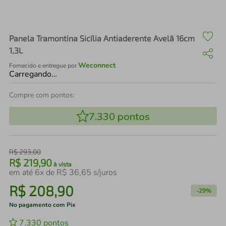
air fryer
4
º
iphone
5
º
Panela Tramontina Sicília Antiaderente Avelã 16cm
1,3L
Weconnect
Fornecido e entregue por
Carregando…
Compre com pontos:
7.330
pontos
R$
293
,
00
R$
219
,
90
à vista
em até
6
x de
R$
36
,
65
s/juros
R$
208
,
90
-
29%
No pagamento com Pix
7.330
pontos