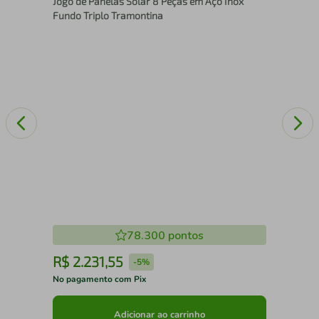
Jogo de Panelas Solar 8 Peças em Aço Inox
com
Fundo Triplo Tramontina
Mul
78.300
pontos
R$
2
.
231
,
55
R
-
5%
No pagamento com Pix
No 
Adicionar ao carrinho