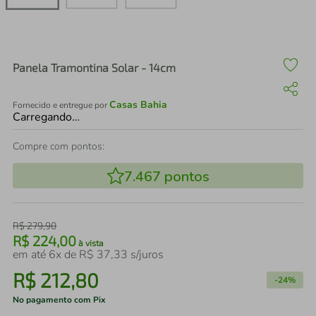
air fryer
4
º
iphone
5
º
Panela Tramontina Solar - 14cm
Casas Bahia
Fornecido e entregue por
Carregando…
Compre com pontos:
7.467
pontos
R$
279
,
90
R$
224
,
00
à vista
em até
6
x de
R$
37
,
33
s/juros
R$
212
,
80
-
24%
No pagamento com Pix