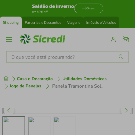
Saldão de inverno
Quero
até 40% off
Shopping
Parcerias e Descontos
Viagens
Imóveis e Veículos
O que você está procurando?
Produtos mais buscados
Casa e Decoração
Utilidades Domésticas
tenis
1
º
Panela Tramontina Solar - 14cm
Jogo de Panelas
cafeteira
2
º
perfume
3
º