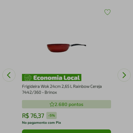
a
Jog
Aço
Frigideira Wok 24cm 2,65 L Rainbow Cereja
7442/360 - Brinox
2.680
pontos
R$
76
,
37
R
-
5%
No pagamento com Pix
No 