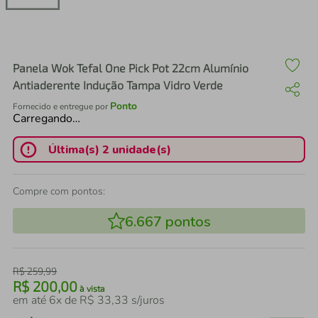
air fryer
4
º
iphone
5
º
Panela Wok Tefal One Pick Pot 22cm Alumínio
Antiaderente Indução Tampa Vidro Verde
Ponto
Fornecido e entregue por
Carregando…
Última(s) 2 unidade(s)
Compre com pontos:
6.667
pontos
R$
259
,
99
R$
200
,
00
à vista
em até
6
x de
R$
33
,
33
s/juros