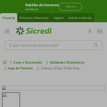
Saldão de inverno
Quero
até 40% off
Shopping
Parcerias e Descontos
Viagens
Imóveis e Veículos
O que você está procurando?
Produtos mais buscados
Casa e Decoração
Utilidades Domésticas
tenis
1
º
Panela Wok Tefal One Pick Pot 22cm Alumínio Antiaderente Indução Tampa Vidro Verde
Jogo de Panelas
cafeteira
2
º
perfume
3
º