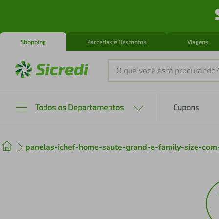
Shopping
Parcerias e Descontos
Viagens
O que você está procurando?
Produtos mais buscados
Todos os Departamentos
Cupons
tenis
1
º
panelas-ichef-home-saute-grand-e-family-size-co
cafeteira
2
º
perfume
3
º
air fryer
4
º