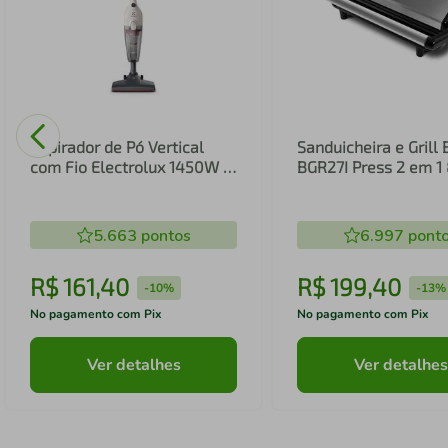
Aspirador de Pó Vertical
Sanduicheira e Grill 
com Fio Electrolux 1450W 2
BGR27I Press 2 em 
em 1 Filtro HEPA Branco
(STK14B)
5.663
pontos
6.997
pont
R$
161
,
40
R$
199
,
40
-
10%
-
13%
No pagamento com Pix
No pagamento com Pix
Ver detalhes
Ver detalhes