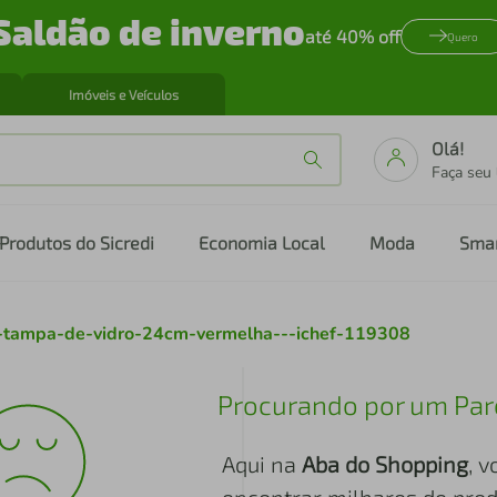
Saldão de inverno
até 40% off
Quero
Imóveis e Veículos
Olá!
Faça seu
Produtos do Sicredi
Economia Local
Moda
Sma
m-tampa-de-vidro-24cm-vermelha---ichef-119308
Procurando por um Par
Aqui na
Aba do Shopping
, 