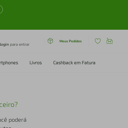
Meus Pedidos
login
para entrar
rtphones
Livros
Cashback em Fatura
ceiro?
você poderá