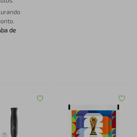
utos.
curando
onto.
Aba de