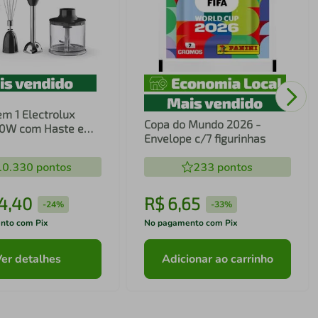
em 1 Electrolux
Copa do Mundo 2026 -
00W com Haste em
Envelope c/7 figurinhas
ecnologia TruFlow
10.330
pontos
233
pontos
4
,
40
R$
6
,
65
-
24%
-
33%
nto com Pix
No pagamento com Pix
Ver detalhes
Adicionar ao carrinho