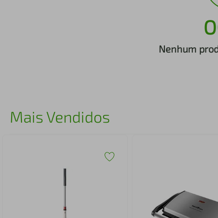
iphone
5
º
O
Nenhum produ
Mais Vendidos