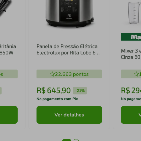
Britânia
Panela de Pressão Elétrica
Mixer 3 
1 850W
Electrolux por Rita Lobo 6L
Cinza 6
Preta Experience Digital
Inox e T
(PCC20)
(EIB20)
os
22.663
pontos
R$
645
,
90
R$
29
-
21%
No pagamento com Pix
No pagame
Ver detalhes