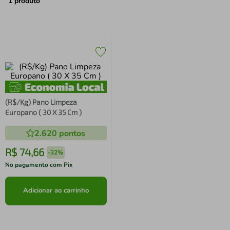
air fryer
4
º
1
produto
iphone
5
º
(R$/Kg) Pano Limpeza
Europano ( 30 X 35 Cm )
2.620
pontos
R$
74
,
66
-
32%
No pagamento com Pix
Adicionar ao carrinho