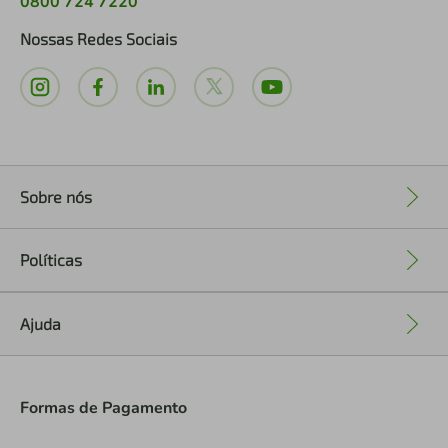
0800 724 7220
Nossas Redes Sociais
Sobre nós
+
Políticas
+
Ajuda
+
Formas de Pagamento