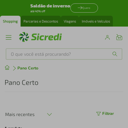
Saldão de inverno
Quero
até 40% off
Shopping
Parcerias e Descontos
Viagens
Imóveis e Veículos
O que você está procurando?
Produtos mais buscados
Pano Certo
tenis
1
º
Pano Certo
cafeteira
2
º
perfume
3
º
Filtrar
Mais recentes