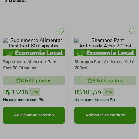
air fryer
4
º
2
produtos
iphone
5
º
Suplemento Alimentar Pant
Shampoo Pant Antiqueda Aché
Fort 60 Cápsulas
200ml
4.637
pontos
3.633
pontos
R$
132
,
16
R$
103
,
54
-
7%
-
5%
No pagamento com Pix
No pagamento com Pix
Adicionar ao carrinho
Adicionar ao carrinho