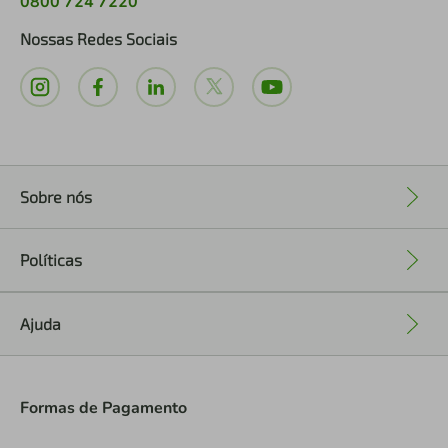
0800 724 7220
Nossas Redes Sociais
Sobre nós
+
Políticas
+
Ajuda
+
Formas de Pagamento