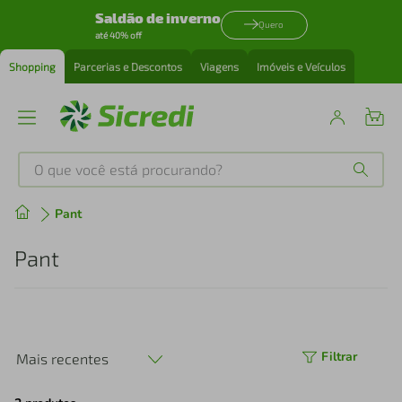
Saldão de inverno
Quero
até 40% off
Shopping
Parcerias e Descontos
Viagens
Imóveis e Veículos
O que você está procurando?
Produtos mais buscados
Pant
tenis
1
º
Pant
cafeteira
2
º
perfume
3
º
Filtrar
Mais recentes