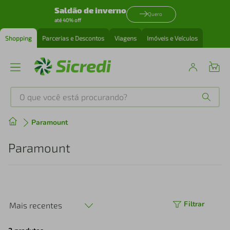
Saldão de inverno
Quero
até 40% off
Shopping
Parcerias e Descontos
Viagens
Imóveis e Veículos
O que você está procurando?
Produtos mais buscados
Paramount
tenis
1
º
Paramount
cafeteira
2
º
perfume
3
º
Filtrar
Mais recentes