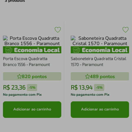
air fryer
4
º
3
produtos
iphone
5
º
Porta Escova Quadratta
Saboneteira Quadratta Cristal
Branco 1556 - Paramount
1570 - Paramount
820
pontos
489
pontos
R$
23
,
36
R$
13
,
94
-
5%
-
5%
No pagamento com Pix
No pagamento com Pix
Adicionar ao carrinho
Adicionar ao carrinho