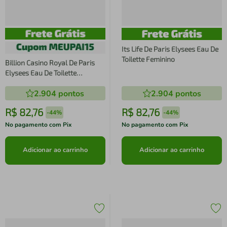
Its Life De Paris Elysees Eau De
Toilette Feminino
Billion Casino Royal De Paris
Elysees Eau De Toilette
Masculino
2.904
pontos
2.904
pontos
R$
82
,
76
R$
82
,
76
-
44%
-
44%
No pagamento com Pix
No pagamento com Pix
Adicionar ao carrinho
Adicionar ao carrinho