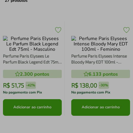
air fryer
4
º
27
produtos
iphone
5
º
Perfume Paris Elysees Le
Perfume Paris Elysees Intense
Parfum Black Legend Edt 75ml
Bloody Mary EDT 100ml -
- Masculino
Feminino
2.300
pontos
6.133
pontos
R$
51
,
75
R$
138
,
00
-
42%
-
30%
No pagamento com Pix
No pagamento com Pix
Adicionar ao carrinho
Adicionar ao carrinho