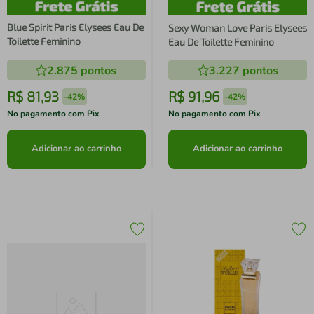
Blue Spirit Paris Elysees Eau De
Sexy Woman Love Paris Elysees
Toilette Feminino
Eau De Toilette Feminino
2.875
pontos
3.227
pontos
R$
81
,
93
R$
91
,
96
-
42%
-
42%
No pagamento com Pix
No pagamento com Pix
Adicionar ao carrinho
Adicionar ao carrinho