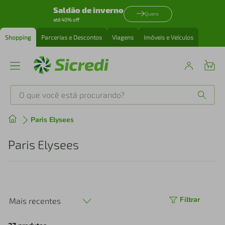
Saldão de inverno
Quero
até 40% off
Shopping
Parcerias e Descontos
Viagens
Imóveis e Veículos
O que você está procurando?
Produtos mais buscados
Paris Elysees
tenis
1
º
Paris Elysees
cafeteira
2
º
perfume
3
º
Filtrar
Mais recentes