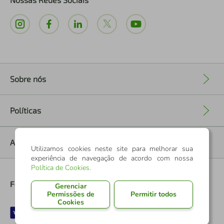
Sobre nós
+
Políticas
+
Ajuda
+
Utilizamos cookies neste site para melhorar sua
experiência de navegação de acordo com nossa
Política de Cookies
.
Formas de Pagamento
Gerenciar
Permissões de
Permitir todos
Cookies