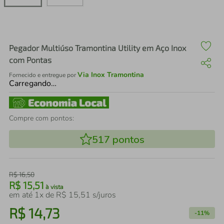
air fryer
4
º
iphone
5
º
Pegador Multiúso Tramontina Utility em Aço Inox
com Pontas
Via Inox Tramontina
Fornecido e entregue por
Carregando…
Compre com pontos:
517
pontos
R$
16
,
50
R$
15
,
51
à vista
em até
1
x de
R$
15
,
51
s/juros
R$
14
,
73
-
11%