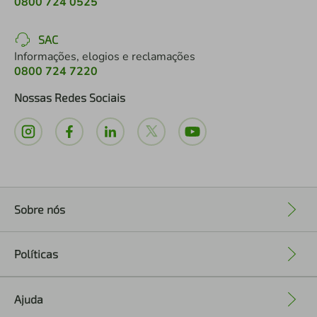
0800 724 0525
SAC
Informações, elogios e reclamações
0800 724 7220
Nossas Redes Sociais
Sobre nós
+
Políticas
+
Ajuda
+