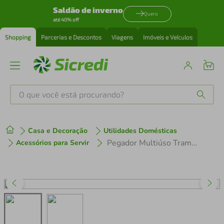
Saldão de inverno
Quero
até 40% off
Shopping
Parcerias e Descontos
Viagens
Imóveis e Veículos
O que você está procurando?
Produtos mais buscados
Casa e Decoração
Utilidades Domésticas
tenis
1
º
Pegador Multiúso Tramontina Utility em Aço Inox com Pontas
Acessórios para Servir
cafeteira
2
º
perfume
3
º