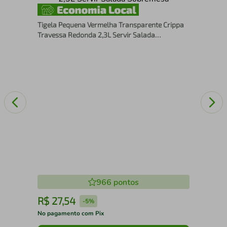
m-
Pra
Enc
Tigela Pequena Vermelha Transparente Crippa
Piv
Travessa Redonda 2,3L Servir Salada
Sobremesa
966
pontos
R$
27
,
54
R
-
5%
No pagamento com Pix
No 