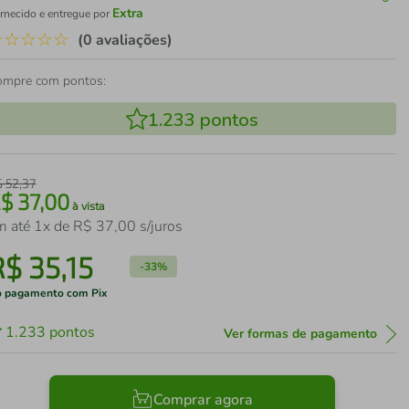
Extra
rnecido e entregue por
☆
☆
☆
☆
☆
(0 avaliações)
ompre com pontos:
1.233
pontos
$
52
,
37
R$
37
,
00
à vista
m até
1
x de
R$
37
,
00
s/juros
R$
35
,
15
-
33%
 pagamento com Pix
1.233
pontos
Ver formas de pagamento
Comprar agora