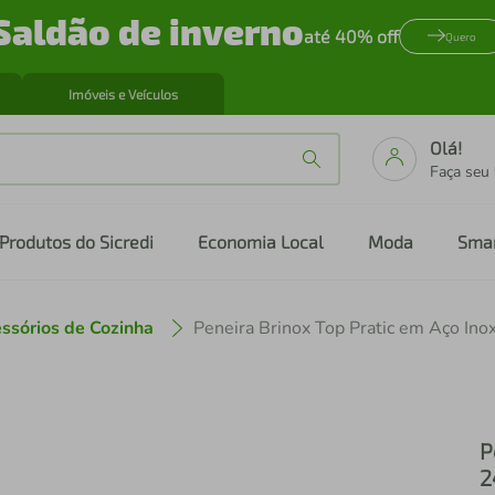
Saldão de inverno
até 40% off
Quero
Imóveis e Veículos
Olá!
Faça seu
Produtos do Sicredi
Economia Local
Moda
Sma
ssórios de Cozinha
Peneira Brinox Top Pratic em Aço Ino
P
2