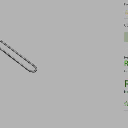
Fo
C
R
e
No