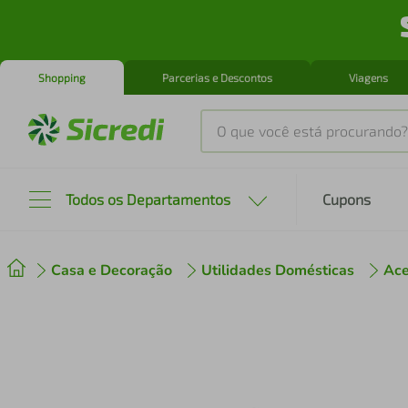
Shopping
Parcerias e Descontos
Viagens
O que você está procurando?
Produtos mais buscados
Todos os Departamentos
Cupons
tenis
1
º
Casa e Decoração
Utilidades Domésticas
Ace
cafeteira
2
º
perfume
3
º
air fryer
4
º