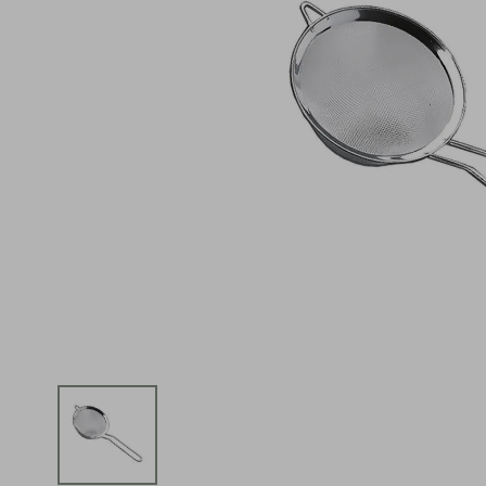
iphone
5
º