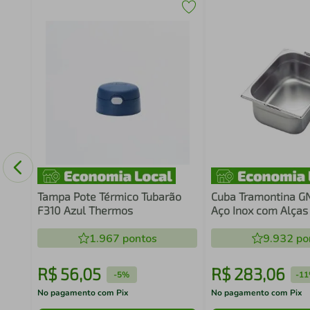
or 6
Tampa Pote Térmico Tubarão
Cuba Tramontina G
F310 Azul Thermos
Aço Inox com Alças
Profundidade 180 
1.967
pontos
9.932
po
R$
56
,
05
R$
283
,
06
-
5%
-
1
No pagamento com Pix
No pagamento com Pix