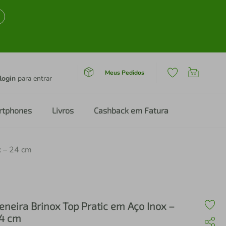
Meus Pedidos
login
para entrar
rtphones
Livros
Cashback em Fatura
x – 24 cm
eneira Brinox Top Pratic em Aço Inox –
4 cm