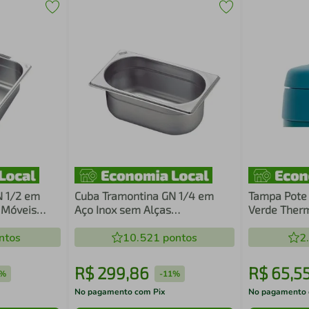
N 1/2 em
Cuba Tramontina GN 1/4 em
Tampa Pote 
 Móveis
Aço Inox sem Alças
Verde Ther
mm
Profundidade 200 mm
ntos
10.521
pontos
2
R$
299
,
86
R$
65
,
5
1%
-
11%
No pagamento com Pix
No pagamento 