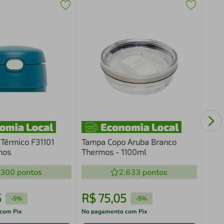
Tamp
Rosq
Térm
470
Térmico F31101
Tampa Copo Aruba Branco
mos
Thermos - 1100ml
.300
pontos
2.633
pontos
5
R$
75
,
05
R$
-
5%
-
5%
com Pix
No pagamento com Pix
No pa