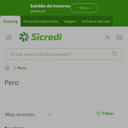
Saldão de inverno
Quero
até 40% off
Shopping
Parcerias e Descontos
Viagens
Imóveis e Veículos
O que você está procurando?
Produtos mais buscados
Pero
tenis
1
º
Pero
cafeteira
2
º
perfume
3
º
Filtrar
Mais recentes