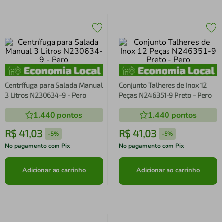
Centrífuga para Salada Manual
Conjunto Talheres de Inox 12
3 Litros N230634-9 - Pero
Peças N246351-9 Preto - Pero
1.440
pontos
1.440
pontos
R$
41
,
03
R$
41
,
03
-
5%
-
5%
No pagamento com Pix
No pagamento com Pix
Adicionar ao carrinho
Adicionar ao carrinho