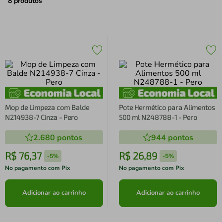
air fryer
4
º
8
produtos
iphone
5
º
Mop de Limpeza com Balde
Pote Hermético para Alimentos
N214938-7 Cinza - Pero
500 ml N248788-1 - Pero
2.680
pontos
944
pontos
R$
76
,
37
R$
26
,
89
-
5%
-
5%
No pagamento com Pix
No pagamento com Pix
Adicionar ao carrinho
Adicionar ao carrinho