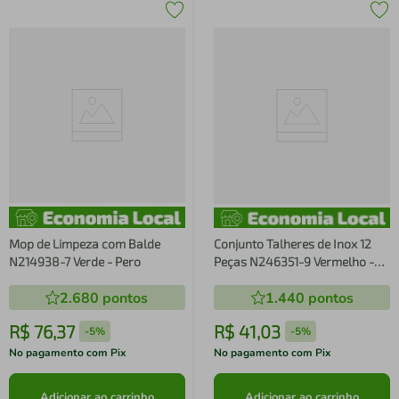
Mop de Limpeza com Balde
Conjunto Talheres de Inox 12
N214938-7 Verde - Pero
Peças N246351-9 Vermelho -
Pero
2.680
pontos
1.440
pontos
R$
76
,
37
R$
41
,
03
-
5%
-
5%
No pagamento com Pix
No pagamento com Pix
Adicionar ao carrinho
Adicionar ao carrinho