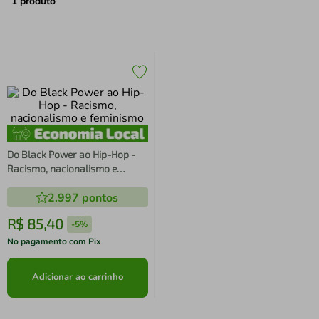
air fryer
4
º
1
produto
iphone
5
º
Do Black Power ao Hip-Hop -
Racismo, nacionalismo e
feminismo
2.997
pontos
R$
85
,
40
-
5%
No pagamento com Pix
Adicionar ao carrinho