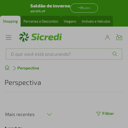
Saldão de inverno
Quero
até 40% off
Shopping
Parcerias e Descontos
Viagens
Imóveis e Veículos
O que você está procurando?
Produtos mais buscados
Perspectiva
tenis
1
º
Perspectiva
cafeteira
2
º
perfume
3
º
Filtrar
Mais recentes