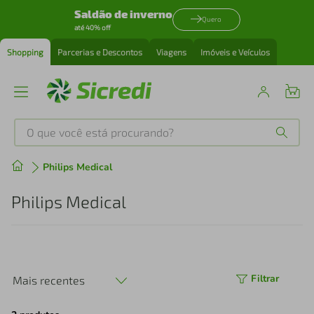
Saldão de inverno
Quero
até 40% off
Shopping
Parcerias e Descontos
Viagens
Imóveis e Veículos
O que você está procurando?
Produtos mais buscados
Philips Medical
tenis
1
º
Philips Medical
cafeteira
2
º
perfume
3
º
Filtrar
Mais recentes