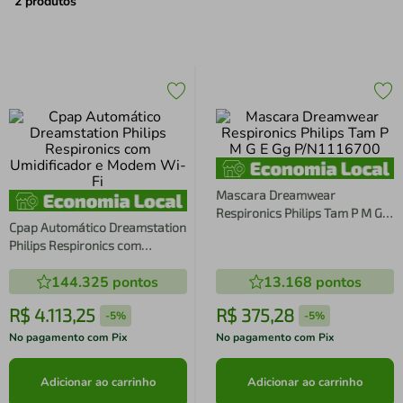
air fryer
4
º
2
produtos
iphone
5
º
Mascara Dreamwear
Respironics Philips Tam P M G E
Cpap Automático Dreamstation
Gg P/N1116700
Philips Respironics com
Umidificador e Modem Wi-Fi
144.325
pontos
13.168
pontos
R$
4
.
113
,
25
R$
375
,
28
-
5%
-
5%
No pagamento com Pix
No pagamento com Pix
Adicionar ao carrinho
Adicionar ao carrinho