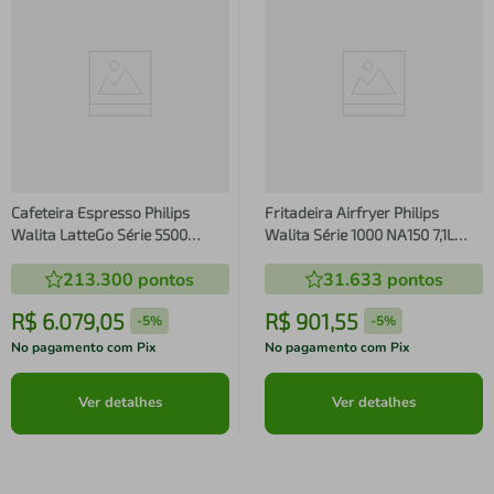
Cafeteira Espresso Philips
Fritadeira Airfryer Philips
Walita LatteGo Série 5500
Walita Série 1000 NA150 7,1L
EP5547 Superautomática
1850W Cesto Duplo Preta
213.300
pontos
31.633
pontos
1400W – Preta/Cromada
R$
6
.
079
,
05
R$
901
,
55
-
5%
-
5%
No pagamento com Pix
No pagamento com Pix
Ver detalhes
Ver detalhes