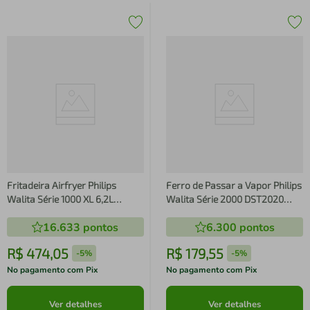
Fritadeira Airfryer Philips
Ferro de Passar a Vapor Philips
Walita Série 1000 XL 6,2L
Walita Série 2000 DST2020
1700W Grelha Removível Preto
Base Cerâmica Reservatório
16.633
pontos
6.300
pontos
250ml Calc Clean Roxo
R$
474
,
05
R$
179
,
55
-
5%
-
5%
No pagamento com Pix
No pagamento com Pix
Ver detalhes
Ver detalhes