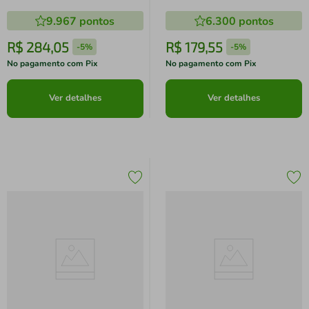
1000W Dobrável Reservatório
Base Cerâmica Reservatório
9.967
pontos
6.300
pontos
120ml Branco
250ml Calc Clean Roxo
R$
284
,
05
R$
179
,
55
-
5%
-
5%
No pagamento com Pix
No pagamento com Pix
Ver detalhes
Ver detalhes