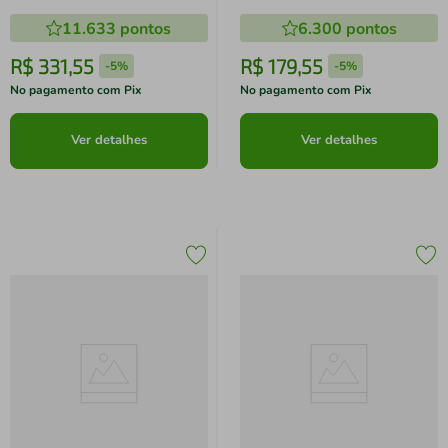
Jarra de Vidro 5 Velocidades
Base Cerâmica Reservatório
11.633
pontos
6.300
pontos
Preto
250ml Calc Clean Roxo
R$
331
,
55
R$
179
,
55
-
5%
-
5%
No pagamento com Pix
No pagamento com Pix
Ver detalhes
Ver detalhes