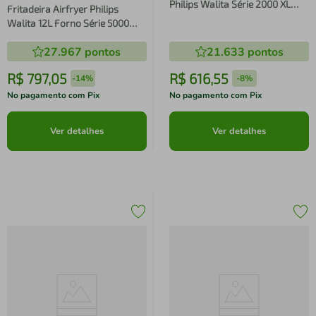
Philips Walita Série 2000 XL
Fritadeira Airfryer Philips
Digital NA230/00 1700W Preta
Walita 12L Forno Série 5000
AI551
27.967
pontos
21.633
pontos
R$
797
,
05
R$
616
,
55
-
14%
-
8%
No pagamento com Pix
No pagamento com Pix
Ver detalhes
Ver detalhes