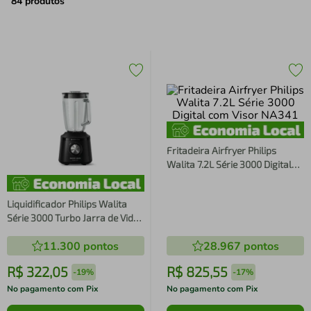
air fryer
4
º
84
produtos
iphone
5
º
Fritadeira Airfryer Philips
Walita 7.2L Série 3000 Digital
com Visor NA341
Liquidificador Philips Walita
Série 3000 Turbo Jarra de Vidro
Preto 700W HR2272
11.300
pontos
28.967
pontos
R$
322
,
05
R$
825
,
55
-
19%
-
17%
No pagamento com Pix
No pagamento com Pix