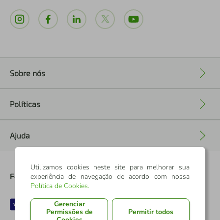
Sobre nós
+
Políticas
+
Ajuda
+
Utilizamos cookies neste site para melhorar sua
Formas de Pagamento
experiência de navegação de acordo com nossa
Política de Cookies
.
Gerenciar
Permissões de
Permitir todos
Cookies