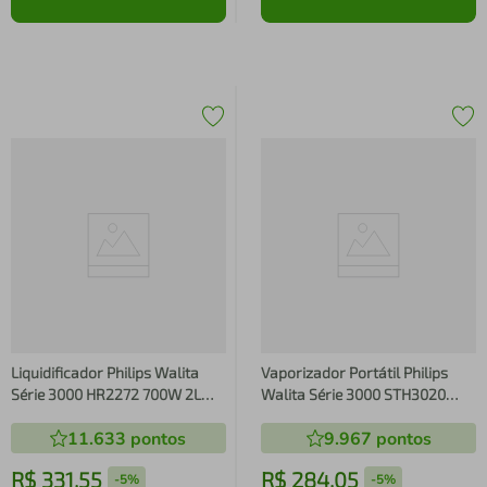
Liquidificador Philips Walita
Vaporizador Portátil Philips
Série 3000 HR2272 700W 2L
Walita Série 3000 STH3020
Jarra de Vidro 5 Velocidades
1000W Dobrável Reservatório
11.633
pontos
9.967
pontos
Preto
120ml Branco
R$
331
,
55
R$
284
,
05
-
5%
-
5%