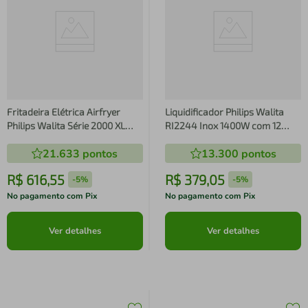
Fritadeira Elétrica Airfryer
Liquidificador Philips Walita
Philips Walita Série 2000 XL
RI2244 Inox 1400W com 12
Digital NA230/00 1700W Preta
Velocidades
21.633
pontos
13.300
pontos
R$
616
,
55
R$
379
,
05
-
5%
-
5%
No pagamento com Pix
No pagamento com Pix
Ver detalhes
Ver detalhes