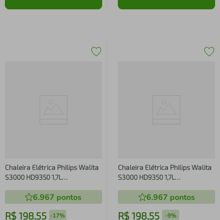
Chaleira Elétrica Philips Walita
Chaleira Elétrica Philips Walita
S3000 HD9350 1,7L
S3000 HD9350 1,7L
Desligamento Automático
Desligamento Automático
6.967
pontos
6.967
pontos
Filtro Micromesh Inox
Filtro Micromesh Inox
R$
198
,
55
R$
198
,
55
-
17%
-
9%