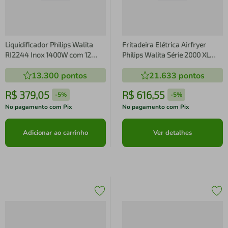
Liquidificador Philips Walita
Fritadeira Elétrica Airfryer
RI2244 Inox 1400W com 12
Philips Walita Série 2000 XL
Velocidades
Digital NA230/00 1700W Preta
13.300
pontos
21.633
pontos
R$
379
,
05
R$
616
,
55
-
5%
-
5%
No pagamento com Pix
No pagamento com Pix
Adicionar ao carrinho
Ver detalhes