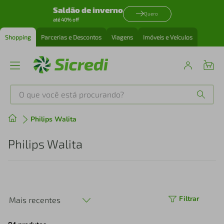
Saldão de inverno
Quero
até 40% off
Shopping
Parcerias e Descontos
Viagens
Imóveis e Veículos
O que você está procurando?
Produtos mais buscados
Philips Walita
tenis
1
º
Philips Walita
cafeteira
2
º
perfume
3
º
Filtrar
Mais recentes