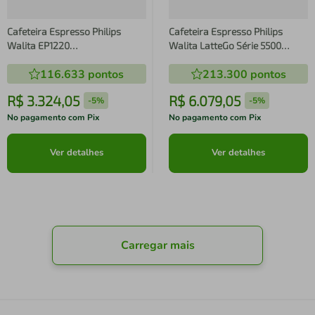
Cafeteira Espresso Philips
Cafeteira Espresso Philips
Walita EP1220
Walita LatteGo Série 5500
Superautomática 1400W -
EP5547 Superautomática
116.633
pontos
213.300
pontos
Preta
1400W – Preta/Cromada
R$
3
.
324
,
05
R$
6
.
079
,
05
-
5%
-
5%
No pagamento com Pix
No pagamento com Pix
Ver detalhes
Ver detalhes
Carregar mais