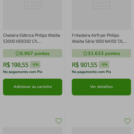
Chaleira Elétrica Philips Walita
Fritadeira Airfryer Philips
S3000 HD9350 1,7L
Walita Série 1000 NA150 7,1L
Desligamento Automático
1850W Cesto Duplo Preta
6.967
pontos
31.633
pontos
Filtro Micromesh Inox
R$
198
,
55
R$
901
,
55
-
5%
-
5%
No pagamento com Pix
No pagamento com Pix
Adicionar ao carrinho
Ver detalhes