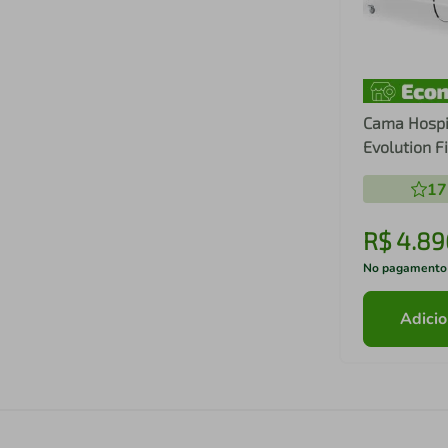
Cama Hospi
Evolution F
150kg
17
R$
4
.
89
No pagamento
Adicio