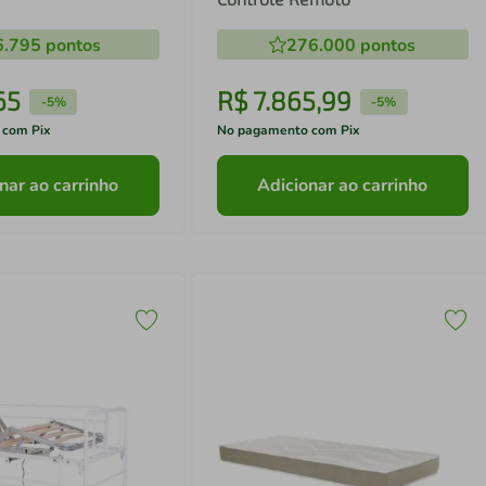
6.795
pontos
276.000
pontos
65
R$
7
.
865
,
99
-
5%
-
5%
 com Pix
No pagamento com Pix
nar ao carrinho
Adicionar ao carrinho