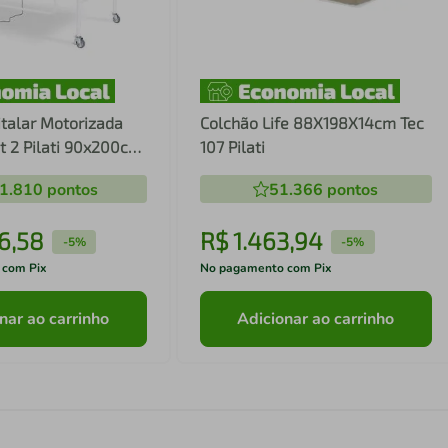
talar Motorizada
Colchão Life 88X198X14cm Tec
it 2 Pilati 90x200cm
107 Pilati
1.810
pontos
51.366
pontos
6
,
58
R$
1
.
463
,
94
-
5%
-
5%
 com Pix
No pagamento com Pix
nar ao carrinho
Adicionar ao carrinho