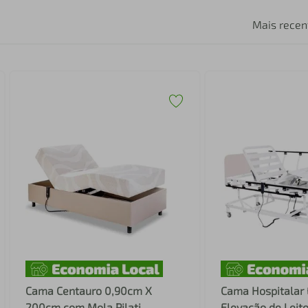
Mais recen
Cama Centauro 0,90cm X
Cama Hospitalar 
200cm com Mola Pilati
Elevação de Leito 