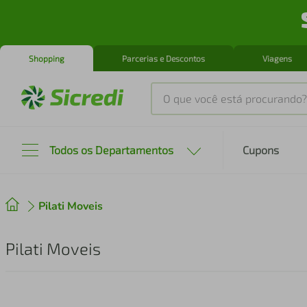
Shopping
Parcerias e Descontos
Viagens
O que você está procurando?
Produtos mais buscados
Todos os Departamentos
Cupons
tenis
1
º
Pilati Moveis
cafeteira
2
º
perfume
3
º
Pilati Moveis
air fryer
4
º