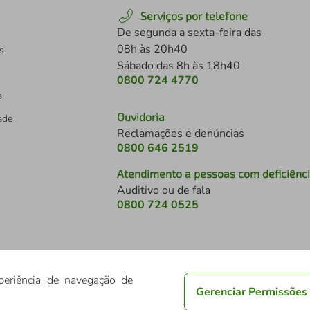
Serviços por telefone
De segunda a sexta-feira das
08h às 20h40
s
Sábado das 8h às 18h40
0800 724 4770
a
Ouvidoria
dade
Reclamações e denúncias
0800 646 2519
Atendimento a pessoas com deficiênc
Auditivo ou de fala
s
0800 724 0525
periência de navegação de
Gerenciar Permissões