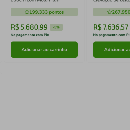
Suporta 180 Kg
199.333
pontos
267.95
R$
5
.
680
,
99
R$
7
.
636
,
57
-
5%
No pagamento com Pix
No pagamento com Pi
Adicionar ao carrinho
Adicionar a