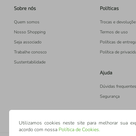
Sobre nós
Políticas
Quem somos
Trocas e devoluçõe
Nosso Shopping
Termos de uso
Seja associado
Políticas de entreg
Trabalhe conosco
Política de privaci
Sustentabilidade
Ajuda
Dúvidas frequente
Segurança
Utilizamos cookies neste site para melhorar sua ex
acordo com nossa
Política de Cookies
.