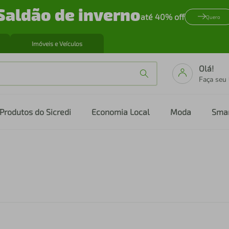
Saldão de inverno
até 40% off
Quero
Imóveis e Veículos
Olá!
Faça seu
Produtos do Sicredi
Economia Local
Moda
Sma