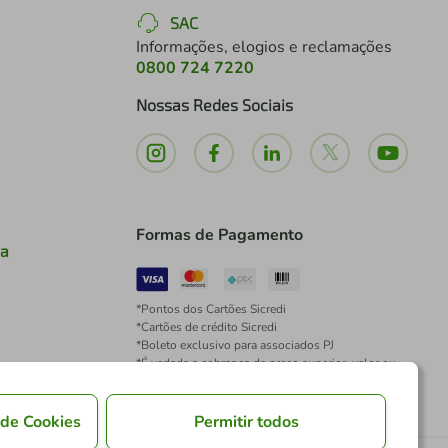
SAC
Informações, elogios e reclamações
0800 724 7220
Nossas Redes Sociais
Formas de Pagamento
ia
*Pontos dos Cartões Sicredi
*Cartões de crédito Sicredi
*Boleto exclusivo para associados PJ
*É vedada a cobrança de preço superior, valor ou
encargo adicional para pagamentos por meio de
Pix à vista.
 de Cookies
Permitir todos