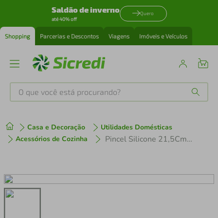
Saldão de inverno
Quero
até 40% off
Shopping
Parcerias e Descontos
Viagens
Imóveis e Veículos
O que você está procurando?
Produtos mais buscados
Casa e Decoração
Utilidades Domésticas
tenis
1
º
Pincel Silicone 21,5Cm Western Home
Acessórios de Cozinha
cafeteira
2
º
perfume
3
º