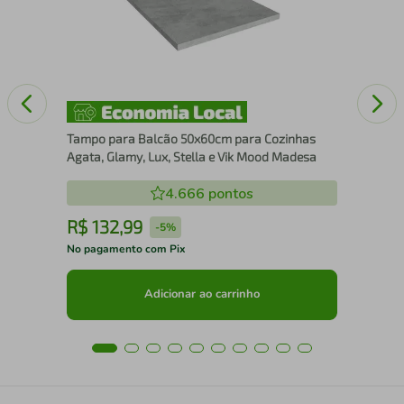
Aga
Tampo para Balcão 50x60cm para Cozinhas
Agata, Glamy, Lux, Stella e Vik Mood Madesa
4.666
pontos
R$
132
,
99
R
-
5%
No pagamento com Pix
No 
Adicionar ao carrinho