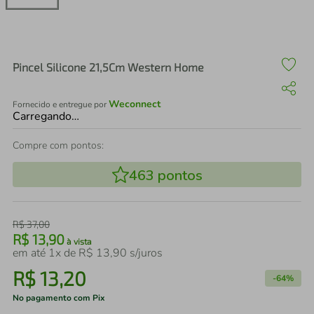
air fryer
4
º
iphone
5
º
Pincel Silicone 21,5Cm Western Home
Weconnect
Fornecido e entregue por
Carregando…
Compre com pontos:
463
pontos
R$
37
,
00
R$
13
,
90
à vista
em até
1
x de
R$
13
,
90
s/juros
R$
13
,
20
-
64%
No pagamento com Pix