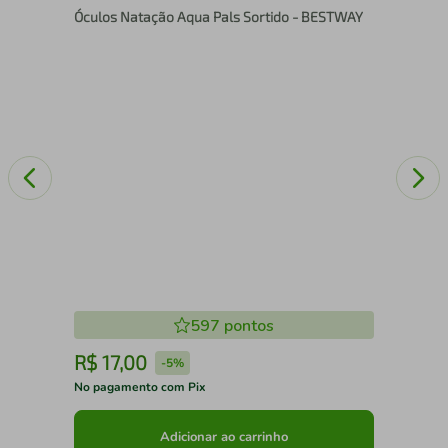
Óculos Natação Aqua Pals Sortido - BESTWAY
Pr
597
pontos
R$
17
,
00
R
-
5%
No pagamento com Pix
No 
Adicionar ao carrinho