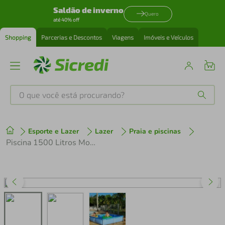
Saldão de inverno
Quero
até 40% off
Shopping
Parcerias e Descontos
Viagens
Imóveis e Veículos
O que você está procurando?
Produtos mais buscados
Esporte e Lazer
Lazer
Praia e piscinas
tenis
1
º
Piscina 1500 Litros Mor 1003 Standard
cafeteira
2
º
perfume
3
º