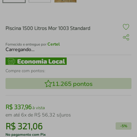
air fryer
4
º
iphone
5
º
Piscina 1500 Litros Mor 1003 Standard
Certel
Fornecido e entregue por
Carregando…
Compre com pontos:
11.265
pontos
R$
337
,
96
à vista
em até
6
x de
R$
56
,
32
s/juros
R$
321
,
06
-
5%
No pagamento com Pix