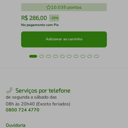
10.035
pontos
R$
286
,
00
R
-
28%
No pagamento com Pix
No 
Adicionar ao carrinho
Serviços por telefone
de segunda a sábado das
08h às 20h40 (Exceto feriados)
0800 724 4770
Ouvidoria