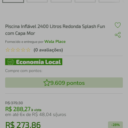
air fryer
4
º
iphone
5
º
Piscina Inflável 2400 Litros Redonda Splash Fun
com Capa Mor
Wala Place
Fornecido e entregue por
☆
☆
☆
☆
☆
(0 avaliações)
Compre com pontos:
9.609
pontos
R$
379
,
30
R$
288
,
27
à vista
em até
6
x de
R$
48
,
04
s/juros
R$
273
,
86
-
28%