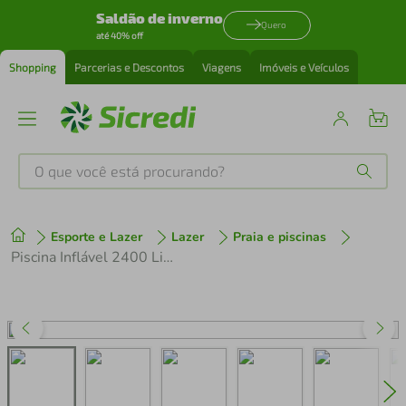
Saldão de inverno
Quero
até 40% off
Shopping
Parcerias e Descontos
Viagens
Imóveis e Veículos
O que você está procurando?
Produtos mais buscados
Esporte e Lazer
Lazer
Praia e piscinas
tenis
1
º
Piscina Inflável 2400 Litros Redonda Splash Fun com Capa Mor
cafeteira
2
º
perfume
3
º