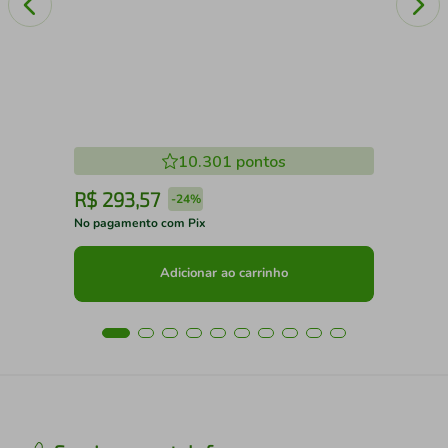
10.301
pontos
R$
293
,
57
R
-
24%
No pagamento com Pix
No 
Adicionar ao carrinho