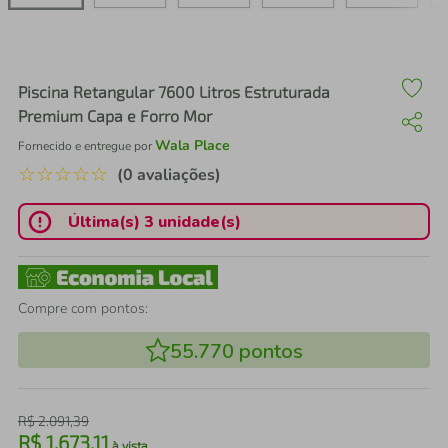
air fryer
4
º
iphone
5
º
Piscina Retangular 7600 Litros Estruturada
Premium Capa e Forro Mor
Wala Place
Fornecido e entregue por
☆
☆
☆
☆
☆
(0 avaliações)
Última(s) 3 unidade(s)
Compre com pontos:
55.770
pontos
R$
2
.
091
,
39
R$
1
.
673
,
11
à vista