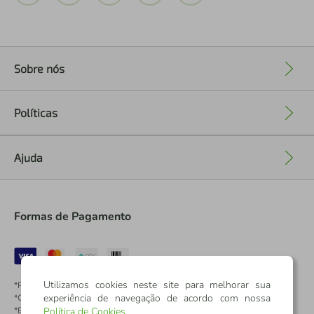
Sobre nós
+
Políticas
+
Ajuda
+
Formas de Pagamento
Utilizamos cookies neste site para melhorar sua
*Pontos dos Cartões Sicredi
experiência de navegação de acordo com nossa
*Cartões Sicredi
*Boleto exclusivo para associados PJ
Política de Cookies
.