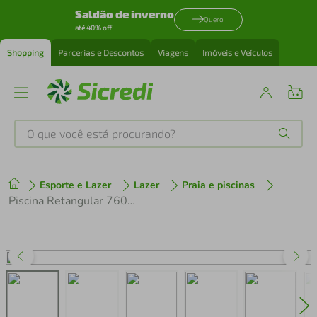
Saldão de inverno
Quero
até 40% off
Shopping
Parcerias e Descontos
Viagens
Imóveis e Veículos
O que você está procurando?
Produtos mais buscados
Esporte e Lazer
Lazer
Praia e piscinas
tenis
1
º
Piscina Retangular 7600 Litros Estruturada Premium Capa e Forro Mor
cafeteira
2
º
perfume
3
º