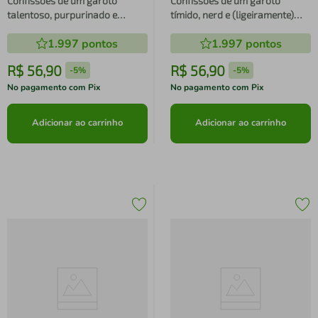
Confissões de um garoto
Confissões de um garoto
talentoso, purpurinado e
tímido, nerd e (ligeiramente)
(intimamente) discriminado
apaixonado Nova edição
1.997
pontos
1.997
pontos
Nova edição
R$
56
,
90
R$
56
,
90
-
5%
-
5%
No pagamento com Pix
No pagamento com Pix
Adicionar ao carrinho
Adicionar ao carrinho