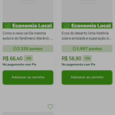
Como a neve cai Da mesma
Ecos do deserto Uma história
autora do fenômeno literário O
sobre amizade e superação do
fabricante de lágrimas
mesmo autor de Tipo uma
2.330
pontos
1.997
pontos
história de amor
R$
66
,
40
R$
56
,
90
-
5%
-
5%
No pagamento com Pix
No pagamento com Pix
Adicionar ao carrinho
Adicionar ao carrinho