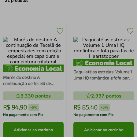
air fryer
4
º
21
produtos
iphone
5
º
Daqui até as estrelas: Volume 1
Marés do destino A
Uma HQ romântica e fofa para
continuação de Tecelã de
fãs de Heartstopper
Tempestades com edição
3.330
pontos
2.997
pontos
especial em capa dura e com
pintura trilateral
R$
94
,
90
R$
85
,
40
-
5%
-
5%
No pagamento com Pix
No pagamento com Pix
Adicionar ao carrinho
Adicionar ao carrinho