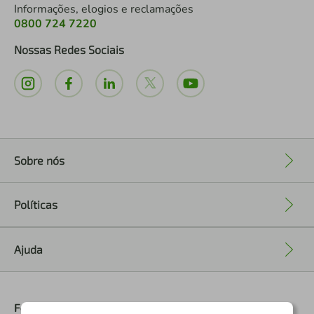
Informações, elogios e reclamações
0800 724 7220
Nossas Redes Sociais
Sobre nós
+
Políticas
+
Ajuda
+
Formas de Pagamento