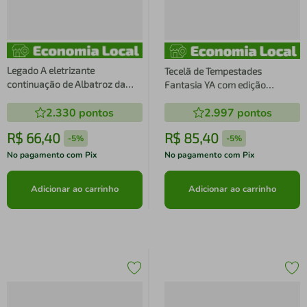
Legado A eletrizante
Tecelã de Tempestades
continuação de Albatroz da
Fantasia YA com edição
autora best-seller Adrienne
especial em capa dura e com
2.330
pontos
2.997
pontos
Young
pintura trilateral
R$
66
,
40
R$
85
,
40
-
5%
-
5%
No pagamento com Pix
No pagamento com Pix
Adicionar ao carrinho
Adicionar ao carrinho