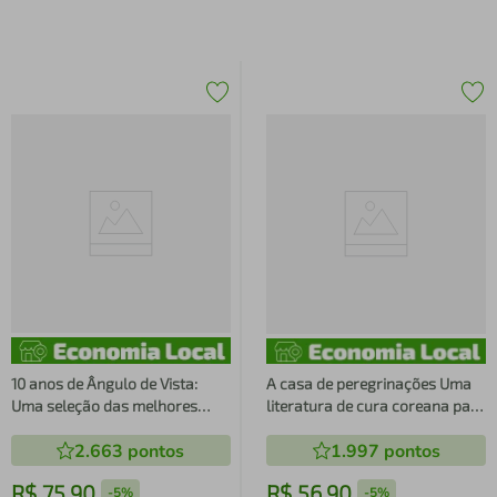
10 anos de Ângulo de Vista:
A casa de peregrinações Uma
Uma seleção das melhores
literatura de cura coreana para
tirinhas!
quem gostou de Amêndoas
2.663
pontos
1.997
pontos
R$
75
,
90
R$
56
,
90
-
5%
-
5%