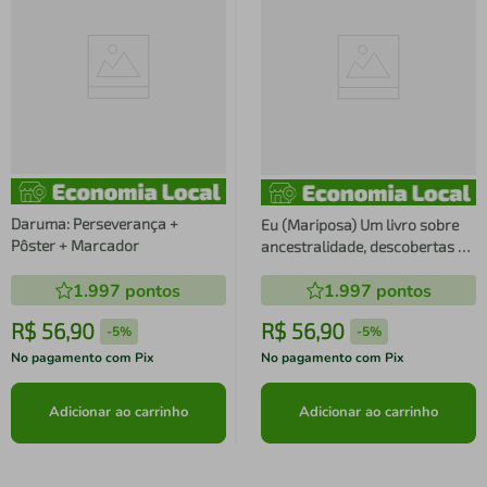
Daruma: Perseverança +
Eu (Mariposa) Um livro sobre
Pôster + Marcador
ancestralidade, descobertas e
found family
1.997
pontos
1.997
pontos
R$
56
,
90
R$
56
,
90
-
5%
-
5%
No pagamento com Pix
No pagamento com Pix
Adicionar ao carrinho
Adicionar ao carrinho