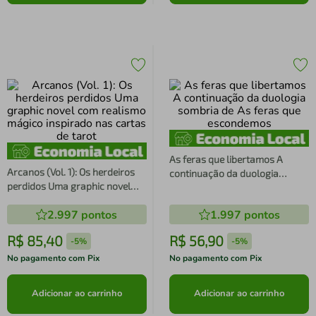
As feras que libertamos A
Arcanos (Vol. 1): Os herdeiros
continuação da duologia
perdidos Uma graphic novel
sombria de As feras que
com realismo mágico inspirado
escondemos
2.997
pontos
1.997
pontos
nas cartas de tarot
R$
85
,
40
R$
56
,
90
-
5%
-
5%
No pagamento com Pix
No pagamento com Pix
Adicionar ao carrinho
Adicionar ao carrinho