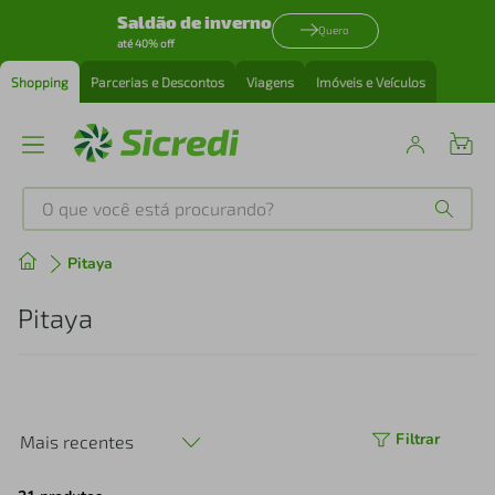
Saldão de inverno
Quero
até 40% off
Shopping
Parcerias e Descontos
Viagens
Imóveis e Veículos
O que você está procurando?
Produtos mais buscados
Pitaya
tenis
1
º
Pitaya
cafeteira
2
º
perfume
3
º
Filtrar
Mais recentes