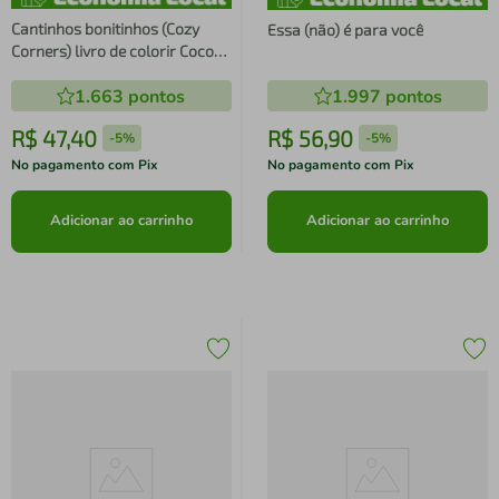
Cantinhos bonitinhos (Cozy
Essa (não) é para você
Corners) livro de colorir Coco
Wyo
1.663
pontos
1.997
pontos
R$
47
,
40
R$
56
,
90
-
5%
-
5%
No pagamento com Pix
No pagamento com Pix
Adicionar ao carrinho
Adicionar ao carrinho