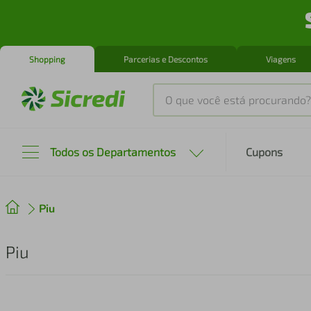
Shopping
Parcerias e Descontos
Viagens
O que você está procurando?
Produtos mais buscados
Todos os Departamentos
Cupons
tenis
1
º
Piu
cafeteira
2
º
perfume
3
º
Piu
air fryer
4
º