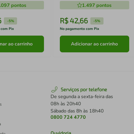
.097
pontos
1.497
pontos
6
R$
42
,
66
-
5%
-
5%
 com Pix
No pagamento com Pix
nar ao carrinho
Adicionar ao carrinho
Serviços por telefone
De segunda a sexta-feira das
08h às 20h40
s
Sábado das 8h às 18h40
0800 724 4770
a
Ouvidoria
dade