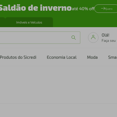
Saldão de inverno
até 40% off
Quero
Imóveis e Veículos
Olá!
Faça seu
Produtos do Sicredi
Economia Local
Moda
Sma