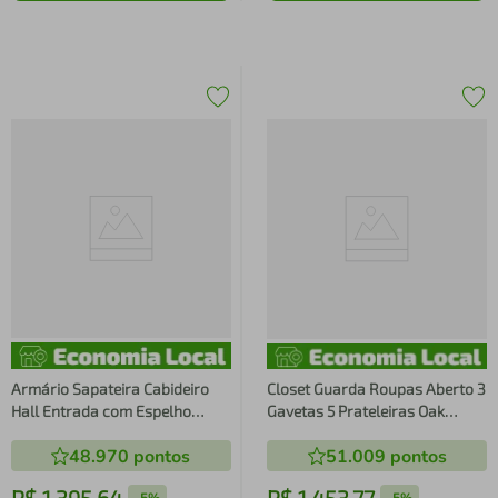
Armário Sapateira Cabideiro
Closet Guarda Roupas Aberto 3
Hall Entrada com Espelho
Gavetas 5 Prateleiras Oak
Preto Oak Estilo Industrial
Metal Preto 103x44x182cm
48.970
pontos
51.009
pontos
Placa e Ponto
Placa e Ponto
R$
1
.
395
,
64
R$
1
.
453
,
77