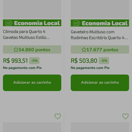
Cômoda para Quarto 4
Gaveteiro Multiuso com
Gavetas Multiuso Estilo
Rodinhas Escritório Quarto 4
Industrial Arenas Champanhe
Gavetas Organizador Office
34.860
pontos
17.677
pontos
67x44x85cm Placa e Ponto
Oak Preto
R$
993
,
51
R$
503
,
80
-
5%
-
5%
No pagamento com Pix
No pagamento com Pix
Adicionar ao carrinho
Adicionar ao carrinho