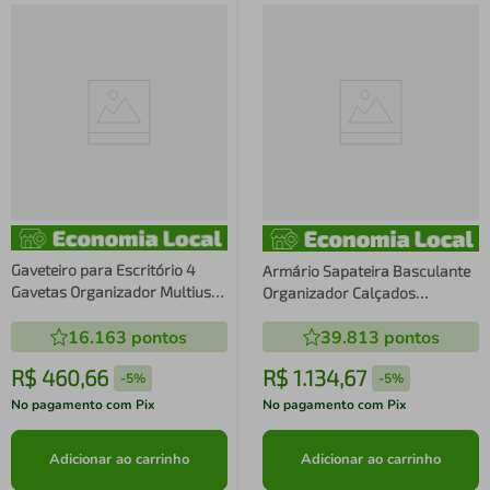
Gaveteiro para Escritório 4
Armário Sapateira Basculante
Gavetas Organizador Multiuso
Organizador Calçados
MDF 61cm com Rodinhas Mel e
Industrial Quarto Arenas
16.163
pontos
39.813
pontos
Grafite Office
Champanhe Placa e Ponto
R$
460
,
66
R$
1
.
134
,
67
-
5%
-
5%
No pagamento com Pix
No pagamento com Pix
Adicionar ao carrinho
Adicionar ao carrinho