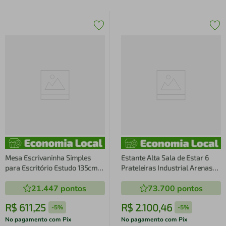
Mesa Escrivaninha Simples
Estante Alta Sala de Estar 6
para Escritório Estudo 135cm
Prateleiras Industrial Arenas
Estilo Industrial Office Placa e
Metal 202x122x39cm
21.447
pontos
73.700
pontos
Ponto
Champanhe Placa e Ponto
R$
611
,
25
R$
2
.
100
,
46
-
5%
-
5%
No pagamento com Pix
No pagamento com Pix