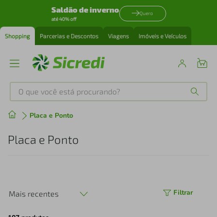
Saldão de inverno
Quero
até 40% off
Shopping
Parcerias e Descontos
Viagens
Imóveis e Veículos
O que você está procurando?
Produtos mais buscados
Placa e Ponto
tenis
1
º
Placa e Ponto
cafeteira
2
º
perfume
3
º
Filtrar
Mais recentes