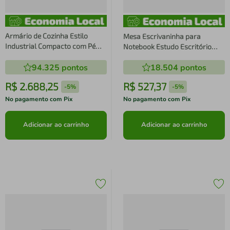
Armário de Cozinha Estilo
Mesa Escrivaninha para
Industrial Compacto com Pé
Notebook Estudo Escritório
Arenas Champanhe
Quarto 135cm Oak Preto
94.325
pontos
18.504
pontos
150x39x179cm Placa e Ponto
Industrial Placa e Ponto
R$
2
.
688
,
25
R$
527
,
37
-
5%
-
5%
No pagamento com Pix
No pagamento com Pix
Adicionar ao carrinho
Adicionar ao carrinho