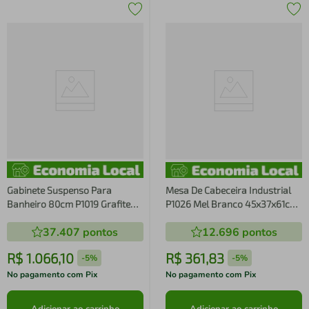
Gabinete Suspenso Para
Mesa De Cabeceira Industrial
Banheiro 80cm P1019 Grafite
P1026 Mel Branco 45x37x61cm
com Cuba Berlin Preta
Criado Metal MDF
37.407
pontos
12.696
pontos
R$
1
.
066
,
10
R$
361
,
83
-
5%
-
5%
No pagamento com Pix
No pagamento com Pix