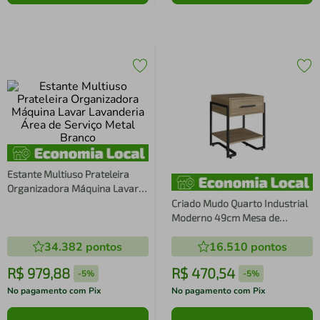
Estante Multiuso Prateleira
Organizadora Máquina Lavar
Lavanderia Área de Serviço
Criado Mudo Quarto Industrial
Metal Branco
Moderno 49cm Mesa de
Cabeceira Oak Metal Preto
34.382
pontos
16.510
pontos
Placa e Ponto
R$
979
,
88
R$
470
,
54
-
5%
-
5%
No pagamento com Pix
No pagamento com Pix