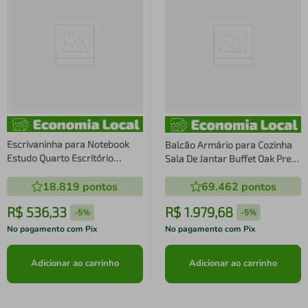
Escrivaninha para Notebook
Balcão Armário para Cozinha
Estudo Quarto Escritório
Sala De Jantar Buffet Oak Preto
Grafite 135cm Industrial Office
150cm Estilo Industrial Placa e
18.819
pontos
69.462
pontos
Placa e Ponto
Ponto
R$
536
,
33
R$
1
.
979
,
68
-
5%
-
5%
No pagamento com Pix
No pagamento com Pix
Adicionar ao carrinho
Adicionar ao carrinho