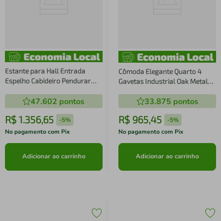
Estante para Hall Entrada
Cômoda Elegante Quarto 4
Espelho Cabideiro Pendurar
Gavetas Industrial Oak Metal
Arenas Champanhe Industrial
Preto 67x44x85cm Placa e
47.602
pontos
33.875
pontos
Placa e Ponto
Ponto
R$
1
.
356
,
65
R$
965
,
45
-
5%
-
5%
No pagamento com Pix
No pagamento com Pix
Adicionar ao carrinho
Adicionar ao carrinho