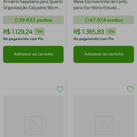
Armário Sapateira para Quarto
Mesa Escrivaninha de Canto
Organização Calçados 96cm
para Escritório Estudo
Oak Metal Preto Industrial
Computador Industrial Grafite
39.622
pontos
47.924
pontos
Placa e Ponto
Preto Placa e Ponto
R$
1
.
129
,
24
R$
1
.
365
,
83
-
5%
-
5%
No pagamento com Pix
No pagamento com Pix
Adicionar ao carrinho
Adicionar ao carrinho