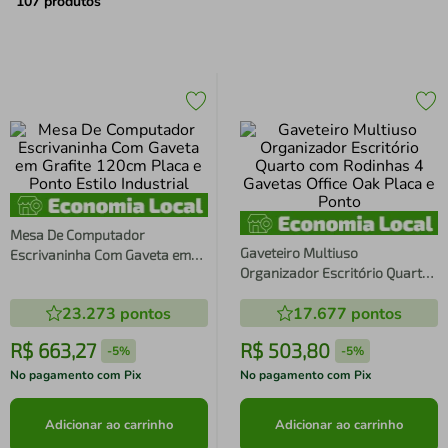
air fryer
4
º
107
produtos
iphone
5
º
Mesa De Computador
Gaveteiro Multiuso
Escrivaninha Com Gaveta em
Organizador Escritório Quarto
Grafite 120cm Placa e Ponto
com Rodinhas 4 Gavetas Office
Estilo Industrial
23.273
pontos
17.677
pontos
Oak Placa e Ponto
R$
663
,
27
R$
503
,
80
-
5%
-
5%
No pagamento com Pix
No pagamento com Pix
Adicionar ao carrinho
Adicionar ao carrinho