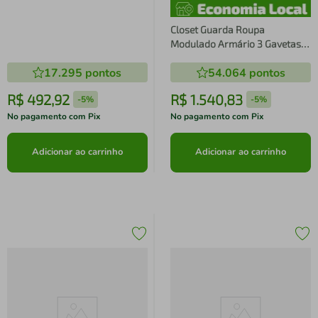
Industrial 49cm Arenas
Champanhe Placa e Ponto
Closet Guarda Roupa
Modulado Armário 3 Gavetas
Industrial Arenas Champanhe
17.295
pontos
54.064
pontos
Quarto Placa e Ponto
R$
492
,
92
R$
1
.
540
,
83
-
5%
-
5%
No pagamento com Pix
No pagamento com Pix
Adicionar ao carrinho
Adicionar ao carrinho