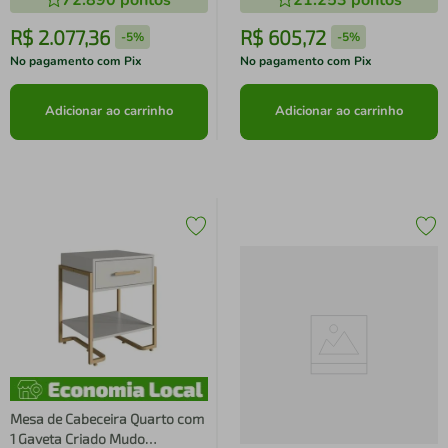
72.890
pontos
21.253
pontos
R$
2
.
077
,
36
R$
605
,
72
-
5%
-
5%
No pagamento com Pix
No pagamento com Pix
Adicionar ao carrinho
Adicionar ao carrinho
Mesa de Cabeceira Quarto com
1 Gaveta Criado Mudo