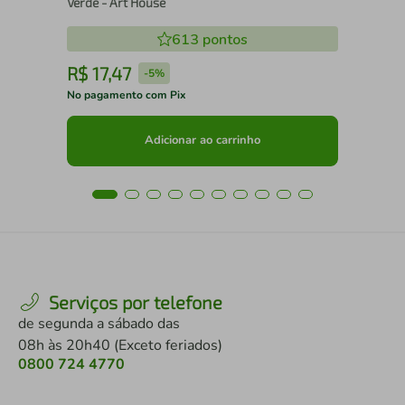
Verde - Art House
613
pontos
R$
17
,
47
R
-
5%
No pagamento com Pix
No 
Adicionar ao carrinho
Serviços por telefone
de segunda a sábado das
08h às 20h40 (Exceto feriados)
0800 724 4770