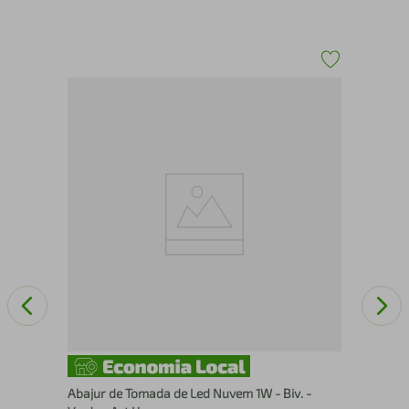
rn
Ara
em 
Dit
Abajur de Tomada de Led Nuvem 1W - Biv. -