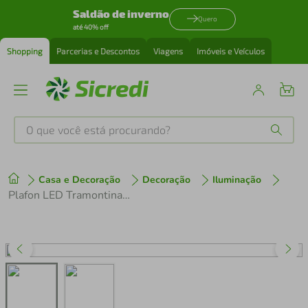
Saldão de inverno
Quero
até 40% off
Shopping
Parcerias e Descontos
Viagens
Imóveis e Veículos
O que você está procurando?
Produtos mais buscados
Casa e Decoração
Decoração
Iluminação
tenis
1
º
Plafon LED Tramontina Quadrado de Sobrepor 2000 lm 24 W Bivolt 6500 K Luz Branca
cafeteira
2
º
perfume
3
º