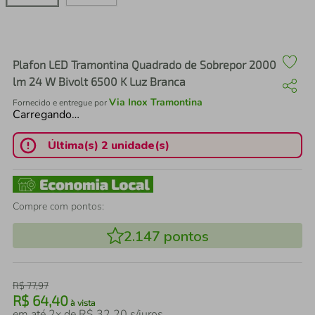
air fryer
4
º
iphone
5
º
Plafon LED Tramontina Quadrado de Sobrepor 2000
lm 24 W Bivolt 6500 K Luz Branca
Via Inox Tramontina
Fornecido e entregue por
Carregando…
Última(s) 2 unidade(s)
Compre com pontos:
2.147
pontos
R$
77
,
97
R$
64
,
40
à vista
em até
2
x de
R$
32
,
20
s/juros