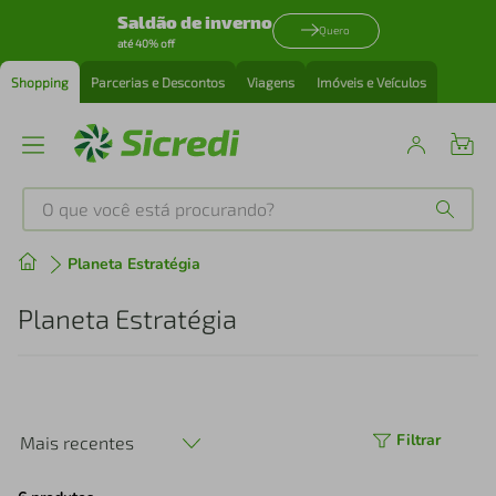
Saldão de inverno
Quero
até 40% off
Shopping
Parcerias e Descontos
Viagens
Imóveis e Veículos
O que você está procurando?
Produtos mais buscados
Planeta Estratégia
tenis
1
º
Planeta Estratégia
cafeteira
2
º
perfume
3
º
Filtrar
Mais recentes