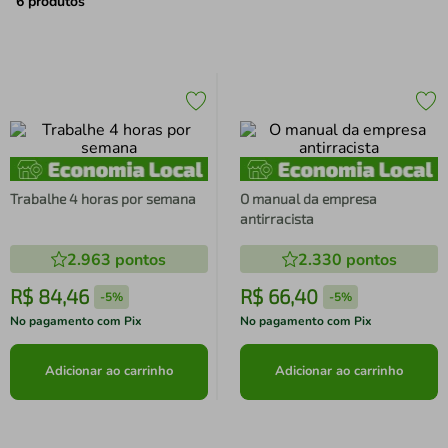
air fryer
4
º
6
produtos
iphone
5
º
Trabalhe 4 horas por semana
O manual da empresa
antirracista
2.963
pontos
2.330
pontos
R$
84
,
46
R$
66
,
40
-
5%
-
5%
No pagamento com Pix
No pagamento com Pix
Adicionar ao carrinho
Adicionar ao carrinho