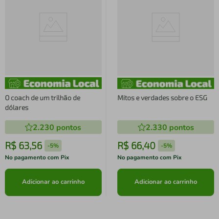
O coach de um trilhão de
Mitos e verdades sobre o ESG
dólares
2.230
pontos
2.330
pontos
R$
63
,
56
R$
66
,
40
-
5%
-
5%
No pagamento com Pix
No pagamento com Pix
Adicionar ao carrinho
Adicionar ao carrinho