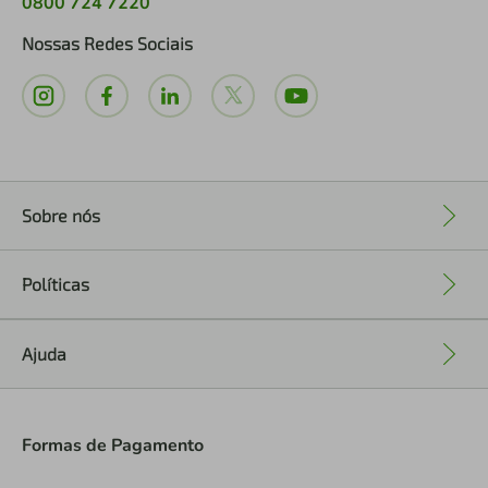
0800 724 7220
Nossas Redes Sociais
Sobre nós
+
Políticas
+
Ajuda
+
Formas de Pagamento