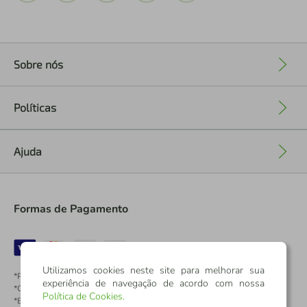
Sobre nós
+
Políticas
+
Ajuda
+
Formas de Pagamento
Utilizamos cookies neste site para melhorar sua
*Pontos dos Cartões Sicredi
experiência de navegação de acordo com nossa
*Cartões Sicredi
Política de Cookies
.
*Boleto exclusivo para associados PJ