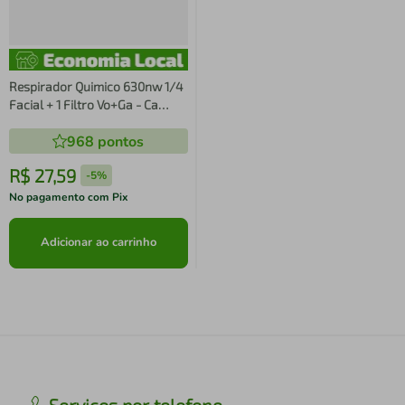
Respirador Quimico 630nw 1/4
Facial + 1 Filtro Vo+Ga - Ca
33935
968
pontos
R$
27
,
59
-
5%
No pagamento com Pix
Adicionar ao carrinho