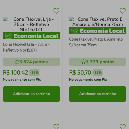
Cone Flexivel Preto E Amarelo
Cone Flexivel Lrja - 75cm -
S/Norma 75cm
Refletivo Nbr15.071
3.524
pontos
1.779
pontos
R$
100
,
42
R$
50
,
70
-
39%
-
35%
No pagamento com Pix
No pagamento com Pix
Adicionar ao carrinho
Adicionar ao carrinho