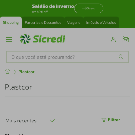
Saldão de inverno
Quero
até 40% off
Shopping
Parcerias e Descontos
Viagens
Imóveis e Veículos
O que você está procurando?
Produtos mais buscados
Plastcor
tenis
1
º
Plastcor
cafeteira
2
º
perfume
3
º
Filtrar
Mais recentes