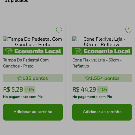
air fryer
4
º
11
produtos
iphone
5
º
Tampa Do Pedestal Com
Cone Flexivel Lrja - 50cm -
Ganchos - Preto
Refletivo
185
pontos
1.554
pontos
R$
5
,
28
R$
44
,
29
-
43%
-
41%
No pagamento com Pix
No pagamento com Pix
Adicionar ao carrinho
Adicionar ao carrinho