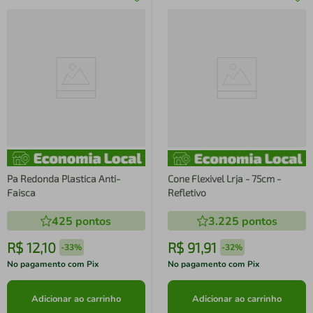
Pa Redonda Plastica Anti-
Cone Flexivel Lrja - 75cm -
Faisca
Refletivo
425
pontos
3.225
pontos
R$
12
,
10
R$
91
,
91
-
33%
-
32%
No pagamento com Pix
No pagamento com Pix
Adicionar ao carrinho
Adicionar ao carrinho