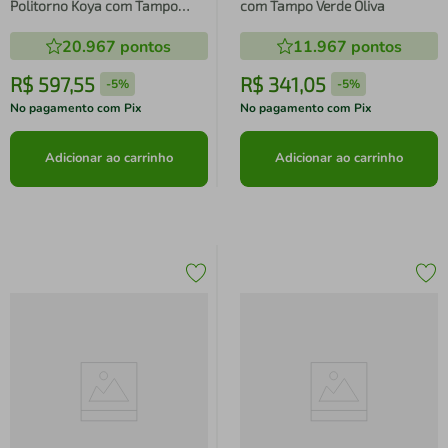
Politorno Koya com Tampo
com Tampo Verde Oliva
Verde Oliva
20.967
pontos
11.967
pontos
R$
597
,
55
R$
341
,
05
-
5%
-
5%
No pagamento com Pix
No pagamento com Pix
Adicionar ao carrinho
Adicionar ao carrinho