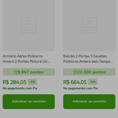
Armário Aéreo Politorno
Balcão 2 Portas 3 Gavetas
Amara 2 Portas Pintura UV
Politorno Amara sem Tampo
Creme/Freijó
Pintura UV Branco
9.967
pontos
23.300
pontos
R$
284
,
05
R$
664
,
05
-
5%
-
5%
No pagamento com Pix
No pagamento com Pix
Adicionar ao carrinho
Adicionar ao carrinho