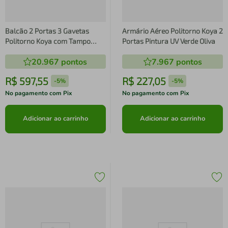
Balcão 2 Portas 3 Gavetas
Armário Aéreo Politorno Koya 2
Politorno Koya com Tampo
Portas Pintura UV Verde Oliva
Verde Oliva
20.967
pontos
7.967
pontos
R$
597
,
55
R$
227
,
05
-
5%
-
5%
No pagamento com Pix
No pagamento com Pix
Adicionar ao carrinho
Adicionar ao carrinho