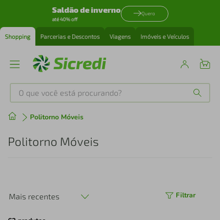
Saldão de inverno
Quero
até 40% off
Shopping
Parcerias e Descontos
Viagens
Imóveis e Veículos
O que você está procurando?
Produtos mais buscados
Politorno Móveis
tenis
1
º
Politorno Móveis
cafeteira
2
º
perfume
3
º
Filtrar
Mais recentes