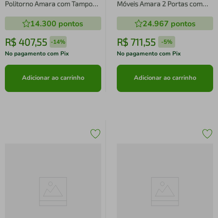
Politorno Amara com Tampo
Móveis Amara 2 Portas com
Creme/Freijó
Tampo UV Creme/Freijó
14.300
pontos
24.967
pontos
R$
407
,
55
R$
711
,
55
-
14%
-
5%
No pagamento com Pix
No pagamento com Pix
Adicionar ao carrinho
Adicionar ao carrinho