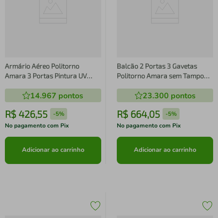
Armário Aéreo Politorno
Balcão 2 Portas 3 Gavetas
Amara 3 Portas Pintura UV
Politorno Amara sem Tampo
Creme/Freijó
Pintura UV Branco
14.967
pontos
23.300
pontos
R$
426
,
55
R$
664
,
05
-
5%
-
5%
No pagamento com Pix
No pagamento com Pix
Adicionar ao carrinho
Adicionar ao carrinho