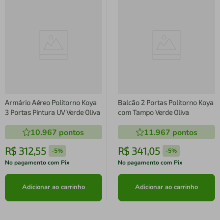
Armário Aéreo Politorno Koya
Balcão 2 Portas Politorno Koya
3 Portas Pintura UV Verde Oliva
com Tampo Verde Oliva
10.967
pontos
11.967
pontos
R$
312
,
55
R$
341
,
05
-
5%
-
5%
No pagamento com Pix
No pagamento com Pix
Adicionar ao carrinho
Adicionar ao carrinho