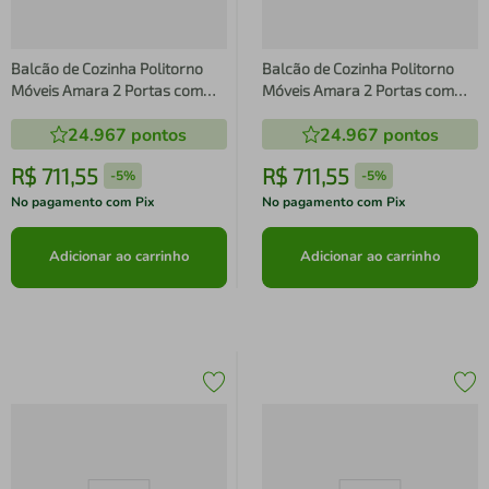
Balcão de Cozinha Politorno
Balcão de Cozinha Politorno
Móveis Amara 2 Portas com
Móveis Amara 2 Portas com
Tampo UV Creme/Freijó
Tampo UV Creme/Freijó
24.967
pontos
24.967
pontos
R$
711
,
55
R$
711
,
55
-
5%
-
5%
No pagamento com Pix
No pagamento com Pix
Adicionar ao carrinho
Adicionar ao carrinho