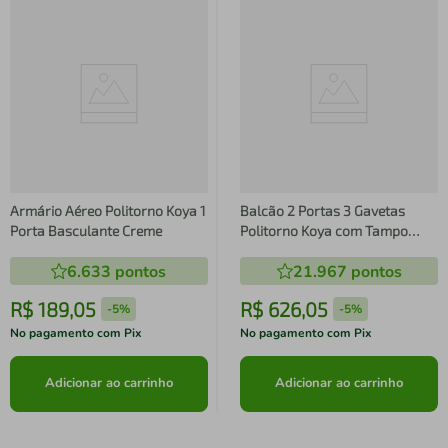
Armário Aéreo Politorno Koya 1
Balcão 2 Portas 3 Gavetas
Porta Basculante Creme
Politorno Koya com Tampo
Creme
6.633
pontos
21.967
pontos
R$
189
,
05
R$
626
,
05
-
5%
-
5%
No pagamento com Pix
No pagamento com Pix
Adicionar ao carrinho
Adicionar ao carrinho