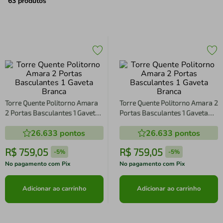
air fryer
4
º
63
produtos
iphone
5
º
Torre Quente Politorno Amara
Torre Quente Politorno Amara 2
2 Portas Basculantes 1 Gaveta
Portas Basculantes 1 Gaveta
Branca
Branca
26.633
pontos
26.633
pontos
R$
759
,
05
R$
759
,
05
-
5%
-
5%
No pagamento com Pix
No pagamento com Pix
Adicionar ao carrinho
Adicionar ao carrinho