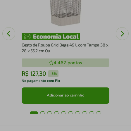
Ta
Cesto de Roupa Grid Bege 49 L com Tampa 38 x
28 x 55,2 cm Ou
4.467
pontos
R$
127
,
30
R
-
5%
No pagamento com Pix
No 
Adicionar ao carrinho