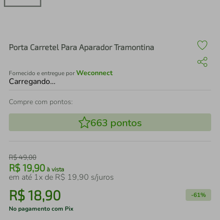
air fryer
4
º
iphone
5
º
Porta Carretel Para Aparador Tramontina
Weconnect
Fornecido e entregue por
Carregando…
Compre com pontos:
663
pontos
R$
49
,
00
R$
19
,
90
à vista
em até
1
x de
R$
19
,
90
s/juros
R$
18
,
90
-
61%
No pagamento com Pix