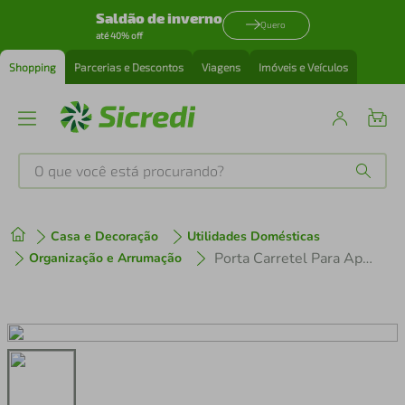
Saldão de inverno
Quero
até 40% off
Shopping
Parcerias e Descontos
Viagens
Imóveis e Veículos
O que você está procurando?
Produtos mais buscados
Casa e Decoração
Utilidades Domésticas
tenis
1
º
Porta Carretel Para Aparador Tramontina
Organização e Arrumação
cafeteira
2
º
perfume
3
º