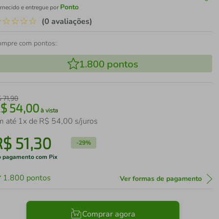
Ponto
rnecido e entregue por
☆
☆
☆
☆
☆
(0 avaliações)
ompre com pontos:
1.800
pontos
$
71
,
90
R$
54
,
00
à vista
m até
1
x de
R$
54
,
00
s/juros
R$
51
,
30
-
29%
 pagamento com Pix
1.800
pontos
Ver formas de pagamento
Comprar agora