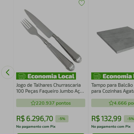
ria
Jogo de Talhares Churrascaria
Tampo para Balcã
100 Peças Faqueiro Jumbo Aço
para Cozinhas Agat
Inox Prateado Jantar
Lux, Stella e Vik 
220.937
pontos
4.666
po
R$
6
.
296
,
70
R$
132
,
99
-
5%
-
5%
No pagamento com Pix
No pagamento com Pix