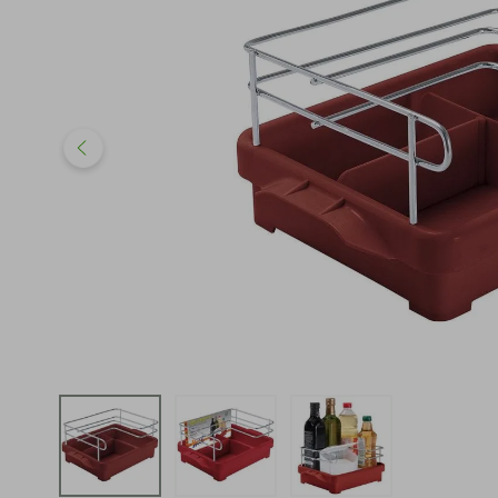
iphone
5
º