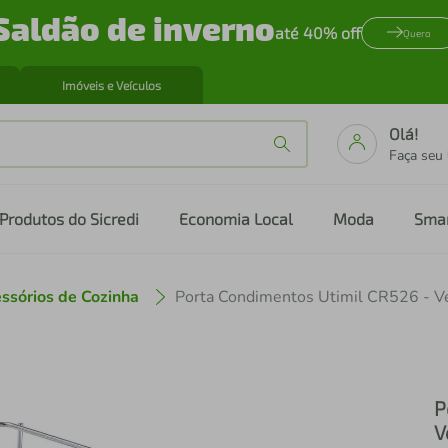
Saldão de inverno
até 40% off
Quero
Imóveis e Veículos
Olá!
Faça seu
Produtos do Sicredi
Economia Local
Moda
Sma
ssórios de Cozinha
Porta Condimentos Utimil CR526 - 
P
V