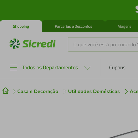
Shopping
Parcerias e Descontos
Viagens
O que você está procurando?
Produtos mais buscados
Todos os Departamentos
Cupons
tenis
1
º
Casa e Decoração
Utilidades Domésticas
Ace
cafeteira
2
º
perfume
3
º
air fryer
4
º