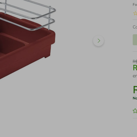
Fo
C
R
e
No