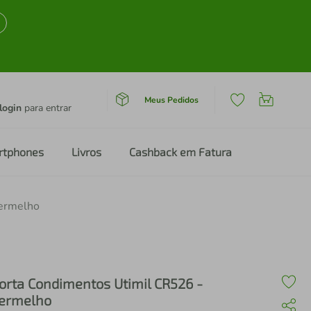
Meus Pedidos
login
para entrar
rtphones
Livros
Cashback em Fatura
Vermelho
orta Condimentos Utimil CR526 -
ermelho