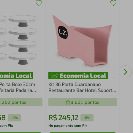
Jarr
Crip
Goia
 Porta Bolo 30cm
Kit 36 Porta Guardanapo
eitaria Padaria
Restaurante Bar Hotel Suporte
ca Tortas Doces
Para Mesa Uz Rosa
.252
pontos
8.601
pontos
68
R$
245
,
12
R$
-
5%
-
5%
com Pix
No pagamento com Pix
No pa