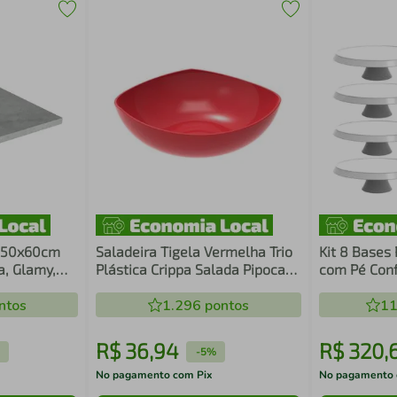
o 50x60cm
Saladeira Tigela Vermelha Trio
Kit 8 Bases
a, Glamy,
Plástica Crippa Salada Pipoca
com Pé Conf
Mood Madesa
Sobremesa Doces
Crippa Bran
ntos
1.296
pontos
11
R$
36
,
94
R$
320
,
-
5%
No pagamento com Pix
No pagamento 