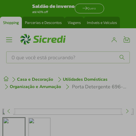
Saldão de inverno
Quero
até 40% off
Shopping
Parcerias e Descontos
Viagens
Imóveis e Veículos
O que você está procurando?
Produtos mais buscados
Casa e Decoração
Utilidades Domésticas
tenis
1
º
Porta Detergente 696-12 Modelo 2 - Top Line
Organização e Arrumação
cafeteira
2
º
perfume
3
º