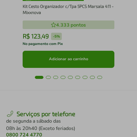
Kit Cesto Organizador c/Tpa 5PCS Marsala 411 -
Mixxnova
4.333
pontos
R$
123
,
49
R
-
5%
No pagamento com Pix
No 
Adicionar ao carrinho
Serviços por telefone
de segunda a sábado das
08h às 20h40 (Exceto feriados)
0800 724 4770