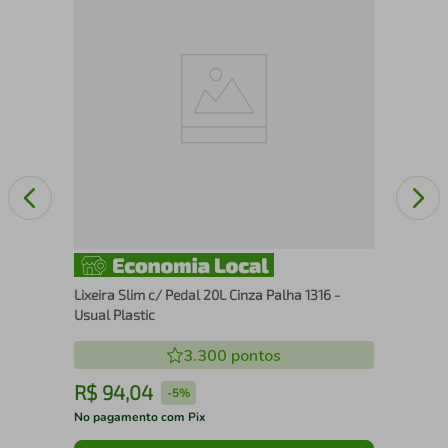
Kit
Mi
Lixeira Slim c/ Pedal 20L Cinza Palha 1316 -
Usual Plastic
3.300
pontos
R$
94
,
04
R
-
5%
No pagamento com Pix
No 