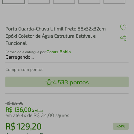
air fryer
4
º
iphone
5
º
Porta Guarda-Chuva Utimil Preto 88x32x32cm
Epóxi Coletor de Água Estrutura Estável e
Funcional
Casas Bahia
Fornecido e entregue por
Carregando…
Compre com pontos:
4.533
pontos
R$
169
,
90
R$
136
,
00
à vista
em até
4
x de
R$
34
,
00
s/juros
R$
129
,
20
-
24%