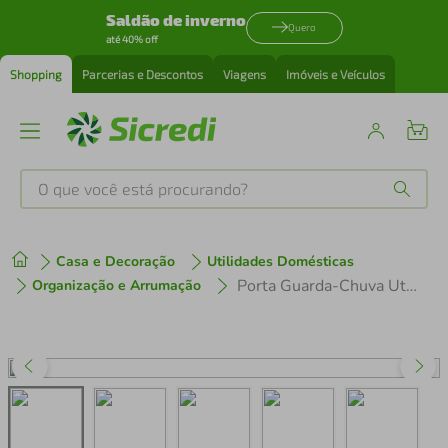
Saldão de inverno
Quero
até 40% off
Shopping
Parcerias e Descontos
Viagens
Imóveis e Veículos
O que você está procurando?
Produtos mais buscados
Casa e Decoração
Utilidades Domésticas
tenis
1
º
Porta Guarda-Chuva Utimil Preto 88x32x32cm Epóxi Coletor de Água Estrutura Estável e Funcional
Organização e Arrumação
cafeteira
2
º
perfume
3
º