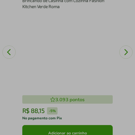
Brincando de Casinha com Cozinha Fashion
Sup
Kitchen Verde Roma
3.093
pontos
R$
88
,
15
R
-
5%
No pagamento com Pix
No 
Adicionar ao carrinho