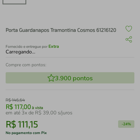
air fryer
4
º
iphone
5
º
Porta Guardanapos Tramontina Cosmos 61216120
Extra
Fornecido e entregue por
Carregando…
Compre com pontos:
3.900
pontos
R$
146
,
64
R$
117
,
00
à vista
em até
3
x de
R$
39
,
00
s/juros
R$
111
,
15
-
24%
No pagamento com Pix