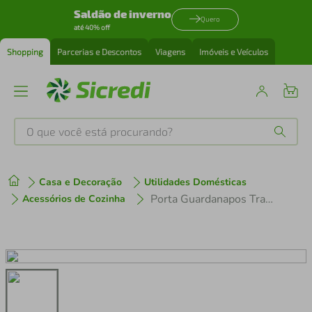
Saldão de inverno
Quero
até 40% off
Shopping
Parcerias e Descontos
Viagens
Imóveis e Veículos
O que você está procurando?
Produtos mais buscados
Casa e Decoração
Utilidades Domésticas
tenis
1
º
Porta Guardanapos Tramontina Cosmos 61216120
Acessórios de Cozinha
cafeteira
2
º
perfume
3
º