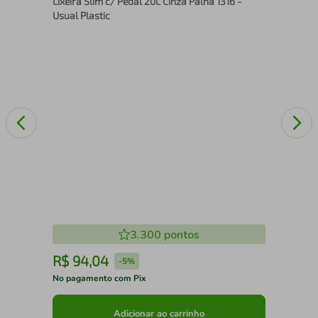
Lixeira Slim c/ Pedal 20L Cinza Palha 1316 -
28 
Usual Plastic
3.300
pontos
R$
94
,
04
R
-
5%
No pagamento com Pix
No 
Adicionar ao carrinho