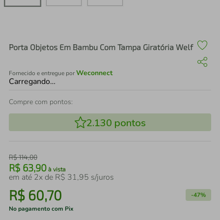
air fryer
4
º
iphone
5
º
Porta Objetos Em Bambu Com Tampa Giratória Welf
Weconnect
Fornecido e entregue por
Carregando…
Compre com pontos:
2.130
pontos
R$
114
,
00
R$
63
,
90
à vista
em até
2
x de
R$
31
,
95
s/juros
R$
60
,
70
-
47%
No pagamento com Pix