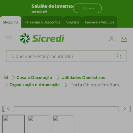
Saldão de inverno
Quero
até 40% off
Shopping
Parcerias e Descontos
Viagens
Imóveis e Veículos
O que você está procurando?
Produtos mais buscados
Casa e Decoração
Utilidades Domésticas
tenis
1
º
Porta Objetos Em Bambu Com Tampa Giratória Welf
Organização e Arrumação
cafeteira
2
º
perfume
3
º